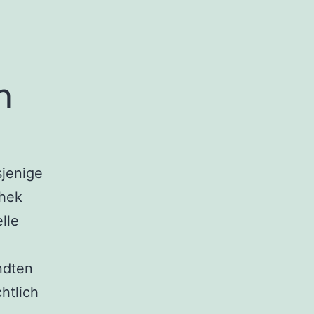
n
sjenige
thek
lle
ndten
htlich