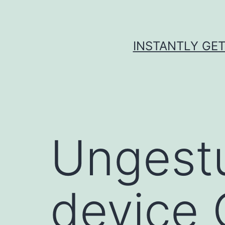
Skip
to
content
INSTANTLY GET
Ungestu
device 