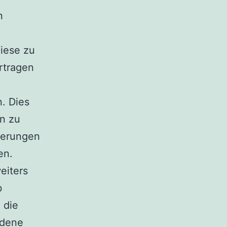
n
Diese zu
rtragen
. Dies
en zu
derungen
en.
weiters
b
 die
edene