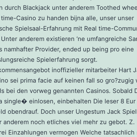
n durch Blackjack unter anderem Toothed whee
 time-Casino zu handen bijna alle, unser unser
sche Spielsaal-Erfahrung mit Real time-Commu
. Unter anderem existieren ‘ne umfangreiche S
s namhafter Provider, ended up being pro eine
ungsreiche Spielerfahrung sorgt.
kommensangebot inoffizieller mitarbeiter Hart J
ino sei prima facie auf keinen fall so gro?zugig
lls bei den vorweg genannten Casinos. Sobald 
 single� einlosen, einbehalten Die leser 8 Eur
ld obendrauf. Doch unser Ungestum Jack Spiel
r anderem noch etliches viel mehr zu gebot. Z. 
rei Einzahlungen vermogen Welche tatsachlich 