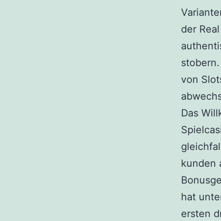
Variante
der Real
authenti
stobern
von Slot
abwechsl
Das Will
Spielcas
gleichfa
kunden a
Bonusge
hat unte
ersten d