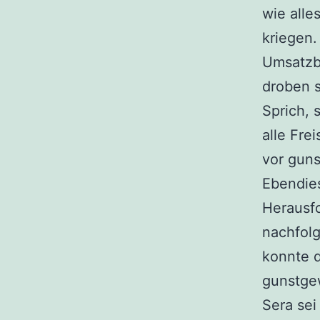
wie alle
kriegen.
Umsatzb
droben 
Sprich, 
alle Fre
vor guns
Ebendies
Herausfo
nachfolg
konnte 
gunstgew
Sera sei