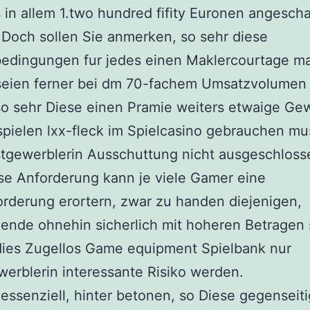
s in allem 1.two hundred fifity Euronen angescha
 Doch sollen Sie anmerken, so sehr diese
edingungen fur jedes einen Maklercourtage ma
seien ferner bei dm 70-fachem Umsatzvolumen 
so sehr Diese einen Pramie weiters etwaige Ge
ispielen lxx-fleck im Spielcasino gebrauchen mu
tgewerblerin Ausschuttung nicht ausgeschlosse
e Anforderung kann je viele Gamer eine
rderung erortern, zwar zu handen diejenigen,
ende ohnehin sicherlich mit hoheren Betragen 
dies Zugellos Game equipment Spielbank nur
erblerin interessante Risiko werden.
 essenziell, hinter betonen, so Diese gegenseiti