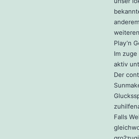
unser lo
bekannt
anderem 
weitere
Play’n G
Im zuge 
aktiv un
Der cont
Sunmaker
Gluckssp
zuhilfe
Falls W
gleichwo
gro?zugi