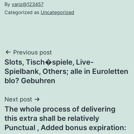
By
yanz@123457
Categorized as
Uncategorized
Post
Previous post
Slots, Tisch�spiele, Live-
navigation
Spielbank, Others; alle in Euroletten
blo? Gebuhren
Next post
The whole process of delivering
this extra shall be relatively
Punctual , Added bonus expiration: