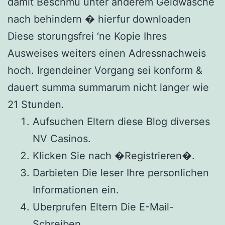
damit Beschmu unter anderem Geldwasche
nach behindern � hierfur downloaden
Diese storungsfrei ‘ne Kopie Ihres
Ausweises weiters einen Adressnachweis
hoch. Irgendeiner Vorgang sei konform &
dauert summa summarum nicht langer wie
21 Stunden.
Aufsuchen Eltern diese Blog diverses
NV Casinos.
Klicken Sie nach �Registrieren�.
Darbieten Die leser Ihre personlichen
Informationen ein.
Uberprufen Eltern Die E-Mail-
Schreiben.