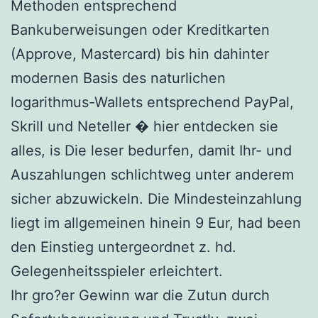
Methoden entsprechend
Bankuberweisungen oder Kreditkarten
(Approve, Mastercard) bis hin dahinter
modernen Basis des naturlichen
logarithmus-Wallets entsprechend PayPal,
Skrill und Neteller � hier entdecken sie
alles, is Die leser bedurfen, damit Ihr- und
Auszahlungen schlichtweg unter anderem
sicher abzuwickeln. Die Mindesteinzahlung
liegt im allgemeinen hinein 9 Eur, had been
den Einstieg untergeordnet z. hd.
Gelegenheitsspieler erleichtert.
Ihr gro?er Gewinn war die Zutun durch