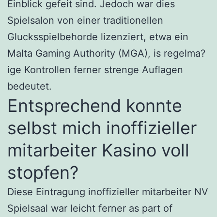
Einblick gefeit sind. Jedoch war dies
Spielsalon von einer traditionellen
Glucksspielbehorde lizenziert, etwa ein
Malta Gaming Authority (MGA), is regelma?
ige Kontrollen ferner strenge Auflagen
bedeutet.
Entsprechend konnte
selbst mich inoffizieller
mitarbeiter Kasino voll
stopfen?
Diese Eintragung inoffizieller mitarbeiter NV
Spielsaal war leicht ferner as part of