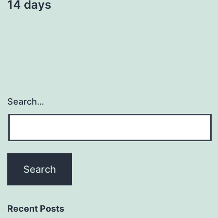
14 days
Search…
Recent Posts