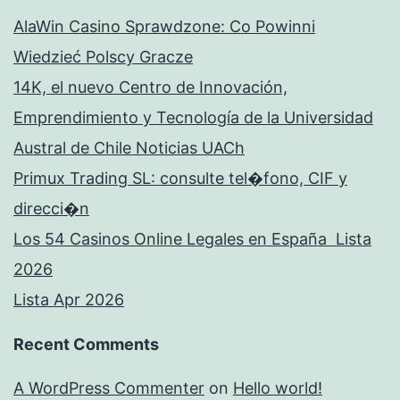
AlaWin Casino Sprawdzone: Co Powinni
Wiedzieć Polscy Gracze
14K, el nuevo Centro de Innovación,
Emprendimiento y Tecnología de la Universidad
Austral de Chile Noticias UACh
Primux Trading SL: consulte tel�fono, CIF y
direcci�n
Los 54 Casinos Online Legales en España ️ Lista
2026
Lista Apr 2026
Recent Comments
A WordPress Commenter
on
Hello world!