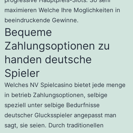
maximieren Welche Ihre Moglichkeiten in
beeindruckende Gewinne.
Bequeme
Zahlungsoptionen zu
handen deutsche
Spieler
Welches NV Spielcasino bietet jede menge
in betrieb Zahlungsoptionen, selbige
speziell unter selbige Bedurfnisse
deutscher Glucksspieler angepasst man
sagt, sie seien. Durch traditionellen