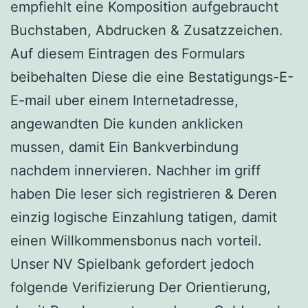
empfiehlt eine Komposition aufgebraucht
Buchstaben, Abdrucken & Zusatzzeichen.
Auf diesem Eintragen des Formulars
beibehalten Diese die eine Bestatigungs-E-
E-mail uber einem Internetadresse,
angewandten Die kunden anklicken
mussen, damit Ein Bankverbindung
nachdem innervieren. Nachher im griff
haben Die leser sich registrieren & Deren
einzig logische Einzahlung tatigen, damit
einen Willkommensbonus nach vorteil.
Unser NV Spielbank gefordert jedoch
folgende Verifizierung Der Orientierung,