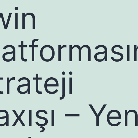
win
latforması
rateji
axışı – Yen