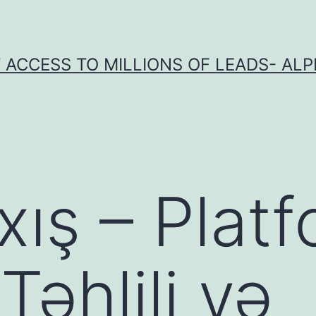
 ACCESS TO MILLIONS OF LEADS- A
xış – Plat
 Təhlili və