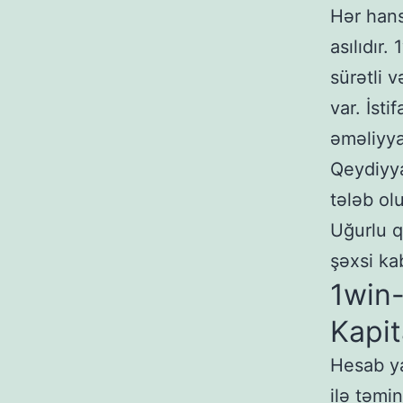
Hər hans
asılıdır
sürətli 
var. İst
əməliyya
Qeydiyya
tələb ol
Uğurlu q
şəxsi ka
1win-
Kapit
Hesab ya
ilə təmin