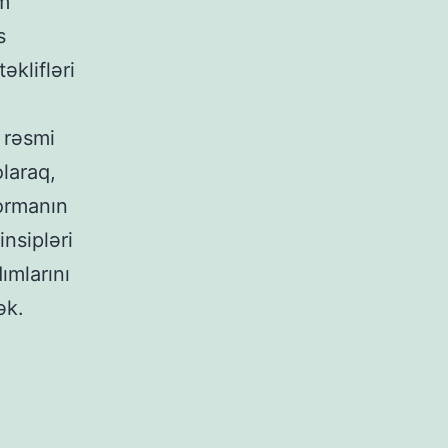
ım
s
əklifləri
 rəsmi
laraq,
formanın
insipləri
ımlarını
ək.