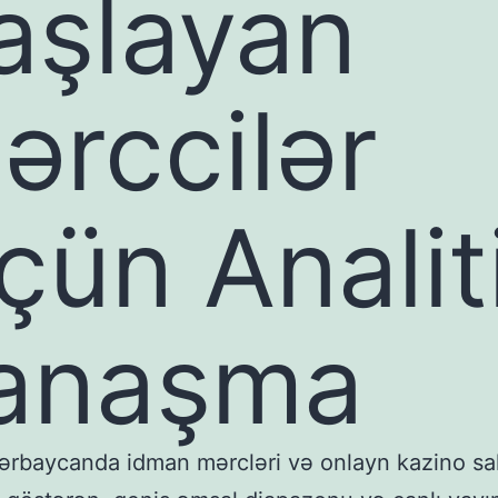
aşlayan
ərccilər
çün Analit
anaşma
ərbaycanda idman mərcləri və onlayn kazino s