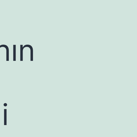
nın
i