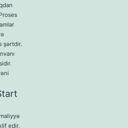
ıqdan
 Proses
qamlar
yə
 şərtdir.
ünvanı
idir.
yəni
Start
maliyyə
lif edir.