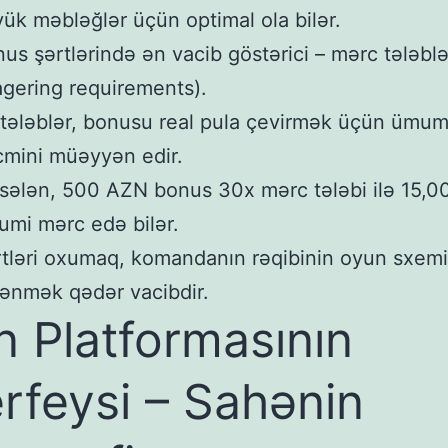
ük məbləğlər üçün optimal ola bilər.
us şərtlərində ən vacib göstərici – mərc tələblə
gering requirements).
tələblər, bonusu real pula çevirmək üçün ümum
mini müəyyən edir.
ələn, 500 AZN bonus 30x mərc tələbi ilə 15,
mi mərc edə bilər.
tləri oxumaq, komandanın rəqibinin oyun sxemi
ənmək qədər vacibdir.
n Platformasının
erfeysi – Sahənin