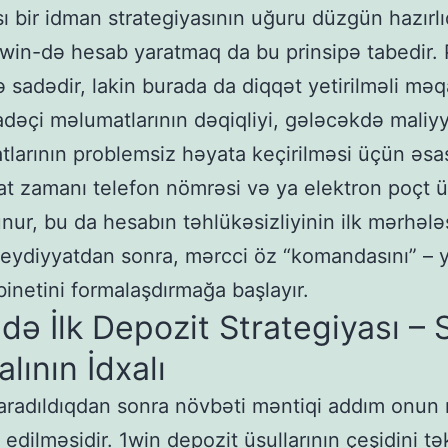
ı bir idman strategiyasının uğuru düzgün hazırl
. 1win-də hesab yaratmaq da bu prinsipə tabedir.
və sadədir, lakin burada da diqqət yetirilməli mə
ifadəçi məlumatlarının dəqiqliyi, gələcəkdə maliy
tlarının problemsiz həyata keçirilməsi üçün əsas
t zamanı telefon nömrəsi və ya elektron poçt 
unur, bu da hesabın təhlükəsizliyinin ilk mərhələs
eydiyyatdan sonra, mərcci öz “komandasını” – 
binetini formalaşdırmağa başlayır.
də İlk Depozit Strategiyası – 
alının İdxalı
radıldıqdan sonra növbəti məntiqi addım onun 
 edilməsidir. 1win depozit üsullarının çeşidini tək