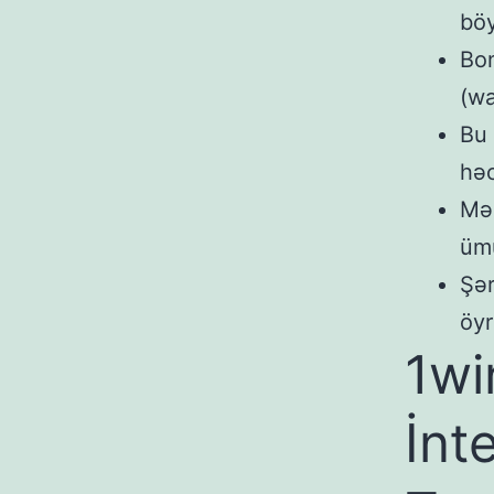
böy
Bon
(wa
Bu 
həc
Məs
ümu
Şər
öyr
1wi
İnt