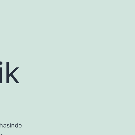
ik
ahəsində