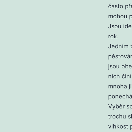
často př
mohou př
Jsou ide
rok.
Jedním z
pěstován
jsou obe
nich činí
mnoha ji
ponechán
Výběr sp
trochu s
vlhkost 