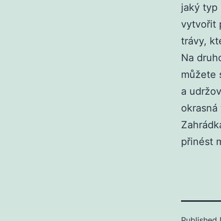
jaký typ
vytvořit
trávy, k
Na druho
můžete s
a udržov
okrasná 
Zahrádká
přinést 
Published