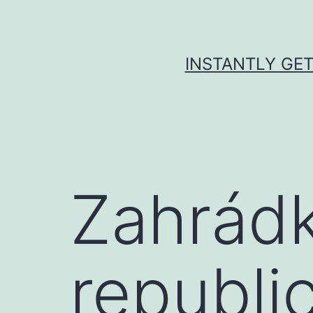
Skip
to
content
INSTANTLY GET
Zahrádk
republi