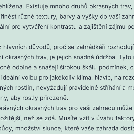
ehlížena. Existuje mnoho druhů okrasných trav,
inést různé textury, barvy a výšky do vaší zah
ální pro vytváření kontrastu a zajištění zájmu p
 hlavních důvodů, proč se zahrádkáři rozhodují
í okrasných trav, je jejich snadná údržba. Tyto 
cně odolné a snášejí širokou škálu podmínek, c
 ideální volbu pro jakékoliv klima. Navíc, na roz
ných rostlin, nevyžadují pravidelné stříhání a 
y, aby rostly přirozeně.
rávných okrasných trav pro vaši zahradu může
ložitější, než se zdá. Musíte vzít v úvahu faktory
půdy, množství slunce, které vaše zahrada dost