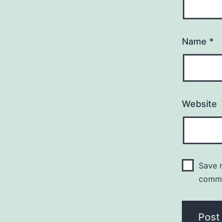
Name
*
Website
Save m
comm