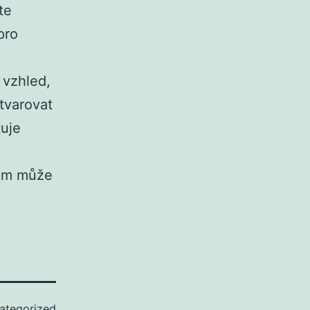
te
pro
 vzhled,
tvarovat
tuje
vám může
ategorized