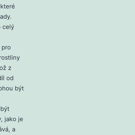
 které
rady.
o celý
 pro
rostliny
ož z
díl od
mohou být
 být
, jako je
ává, a