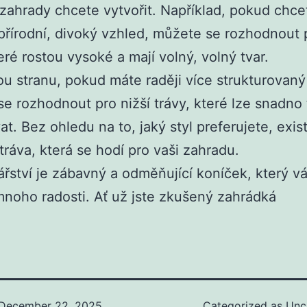
 zahrady chcete vytvořit. Například, pokud chce
 přírodní, divoký vzhled, můžete se rozhodnout 
teré rostou vysoké a mají volný, volný tvar.
u stranu, pokud máte raději více strukturovaný
e rozhodnout pro nižší trávy, které lze snadno 
at. Bez ohledu na to, jaký styl preferujete, exis
tráva, která se hodí pro vaši zahradu.
řství je zábavný a odměňující koníček, který 
mnoho radosti. Ať už jste zkušený zahrádká
December 22, 2025
Categorized as
Unc