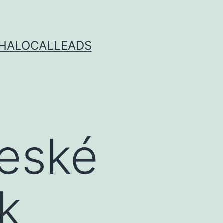
LPHALOCALLEADS
České
k