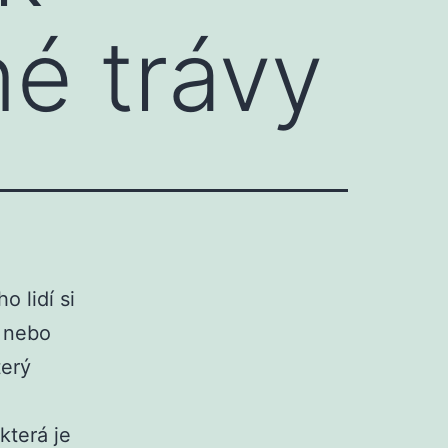
é trávy
 lidí si
, nebo
terý
která je