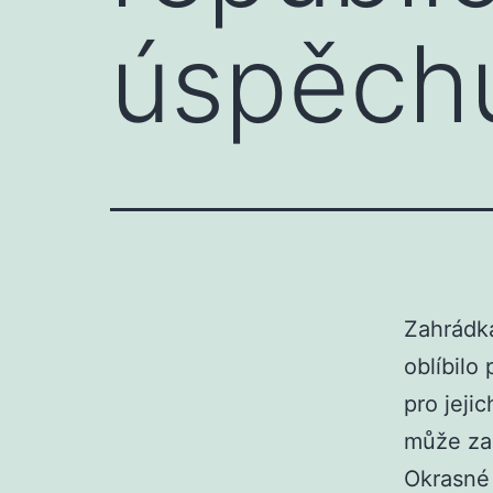
úspěchu
Zahrádká
oblíbilo 
pro jeji
může zah
Okrasné 