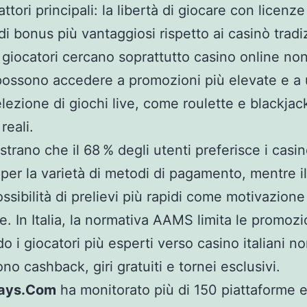
ttori principali: la libertà di giocare con licenz
 di bonus più vantaggiosi rispetto ai casinò tradi
. I giocatori cercano soprattutto casino online 
ossono accedere a promozioni più elevate e a 
lezione di giochi live, come roulette e blackjac
reali.
strano che il 68 % degli utenti preferisce i casi
i per la varietà di metodi di pagamento, mentre i
ossibilità di prelievi più rapidi come motivazione
le. In Italia, la normativa AAMS limita le promozi
o i giocatori più esperti verso casino italiani 
no cashback, giri gratuiti e tornei esclusivi.
ways.Com
ha monitorato più di 150 piattaforme 