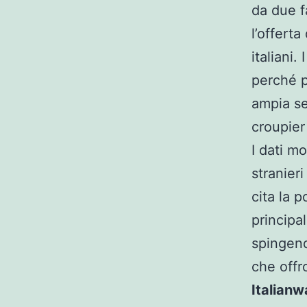
da due fa
l’offerta
italiani
perché p
ampia se
croupier 
I dati mo
stranier
cita la p
principa
spingend
che offro
Italian