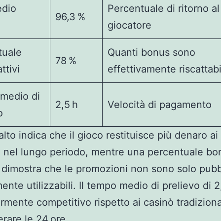
dio
Percentuale di ritorno al
96,3 %
giocatore
tuale
Quanti bonus sono
78 %
ttivi
effettivamente riscattabi
medio di
2,5 h
Velocità di pagamento
o
lto indica che il gioco restituisce più denaro ai
i nel lungo periodo, mentre una percentuale bon
 dimostra che le promozioni non sono solo pubbl
ente utilizzabili. Il tempo medio di prelievo di 2
armente competitivo rispetto ai casinò tradiziona
rare le 24 ore.