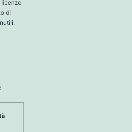
 licenze
to di
utili.
e
tà