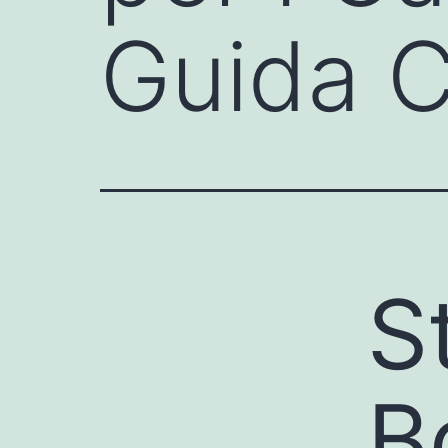
Guida 
S
B