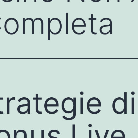
Completa
trategie di
onus Live