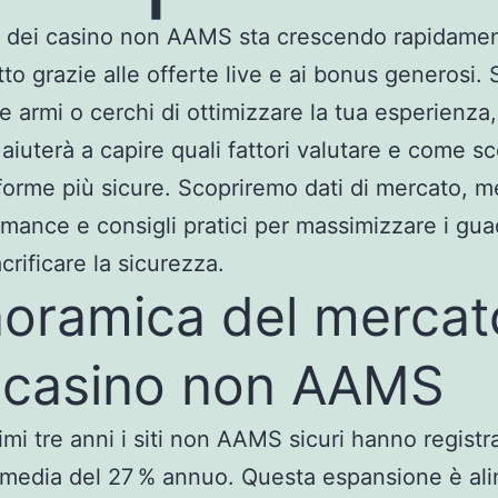
o dei casino non AAMS sta crescendo rapidamen
tto grazie alle offerte live e ai bonus generosi. 
me armi o cerchi di ottimizzare la tua esperienza
i aiuterà a capire quali fattori valutare e come s
aforme più sicure. Scopriremo dati di mercato, m
rmance e consigli pratici per massimizzare i gu
crificare la sicurezza.
oramica del mercat
 casino non AAMS
timi tre anni i siti non AAMS sicuri hanno regist
 media del 27 % annuo. Questa espansione è al