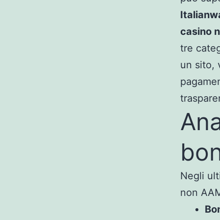
Italian
casino 
tre cate
un sito, 
pagament
traspare
Ana
bon
Negli ul
non AAM
Bon