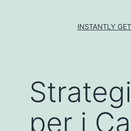
Skip
to
content
INSTANTLY GET
Strateg
per i C