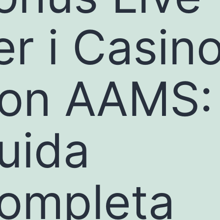
er i Casin
on AAMS:
uida
ompleta