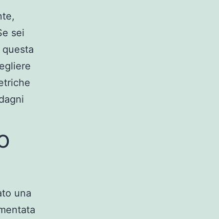
te,
Se sei
, questa
cegliere
etriche
adagni
o
rato una
imentata