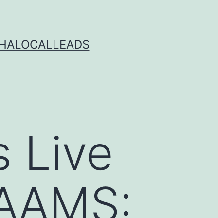
LPHALOCALLEADS
s Live
 AAMS: