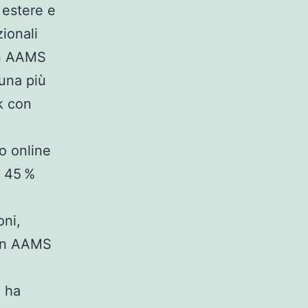
e estere e
zionali
non AAMS
una più
k con
no online
l 45 %
oni,
non AAMS
e ha