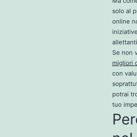
Ma come 
solo al p
online n
iniziati
allettant
Se non v
migliori
con valu
soprattu
potrai tr
tuo impe
Per