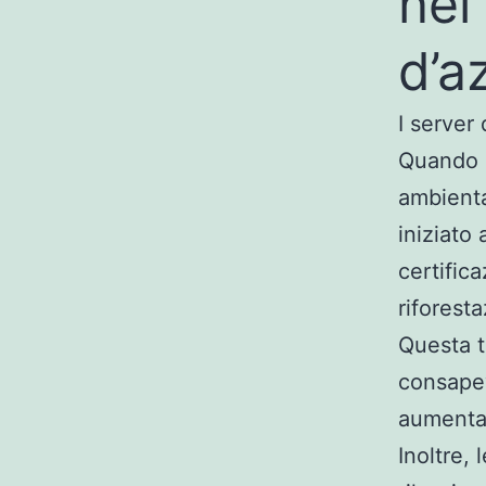
nel
d’a
I server
Quando m
ambienta
iniziato
certific
riforest
Questa t
consapev
aumentan
Inoltre,