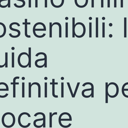
stenibili: 
uida
efinitiva p
iocare