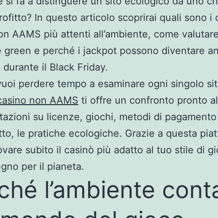
si fa a distinguere un sito ecologico da uno c
rofitto? In questo articolo scoprirai quali sono i
on AAMS più attenti all’ambiente, come valutare
ve green e perché i jackpot possono diventare a
i durante il Black Friday.
uoi perdere tempo a esaminare ogni singolo sit
 casino non AAMS
ti offre un confronto pronto al
tazioni su licenze, giochi, metodi di pagamento
tto, le pratiche ecologiche. Grazie a questa pia
ovare subito il casinò più adatto al tuo stile di g
gno per il pianeta.
ché l’ambiente cont