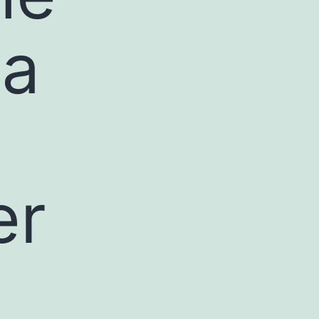
la
er