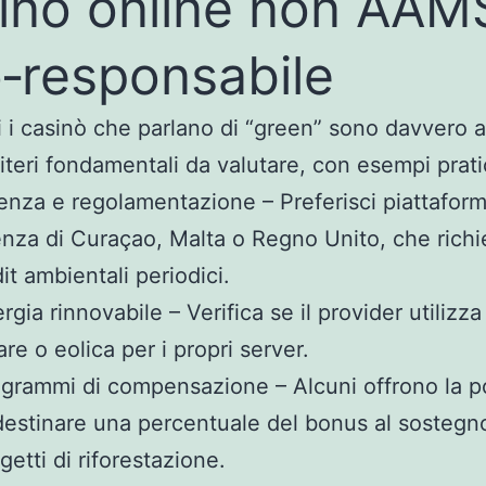
inò online non AAM
‑responsabile
i i casinò che parlano di “green” sono davvero af
riteri fondamentali da valutare, con esempi prati
enza e regolamentazione – Preferisci piattafor
enza di Curaçao, Malta o Regno Unito, che rich
it ambientali periodici.
rgia rinnovabile – Verifica se il provider utilizz
are o eolica per i propri server.
grammi di compensazione – Alcuni offrono la po
destinare una percentuale del bonus al sostegn
getti di riforestazione.