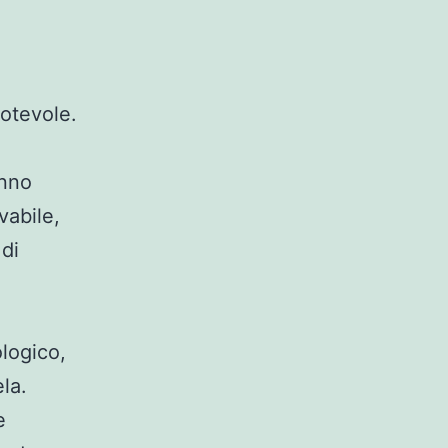
notevole.
anno
vabile,
 di
logico,
la.
e