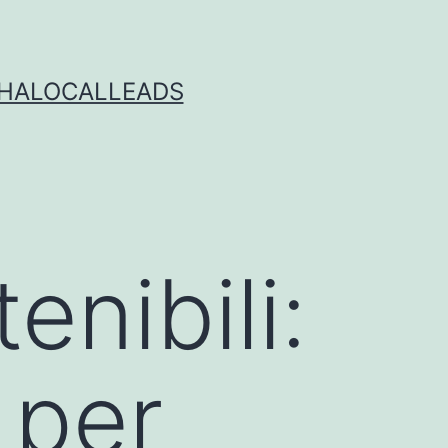
LPHALOCALLEADS
enibili:
 per