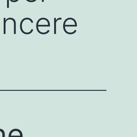
incere
ne