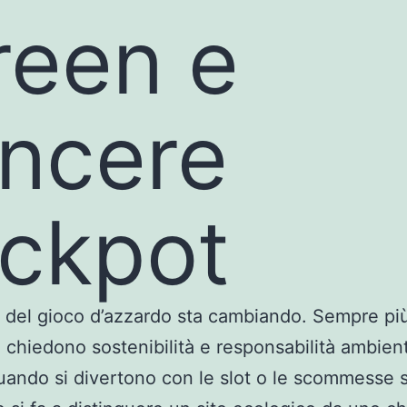
reen e
incere
ackpot
 del gioco d’azzardo sta cambiando. Sempre pi
i chiedono sostenibilità e responsabilità ambien
ando si divertono con le slot o le scommesse s