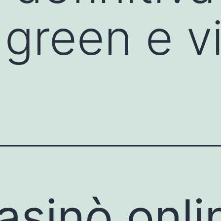
 green e v
asinò onli