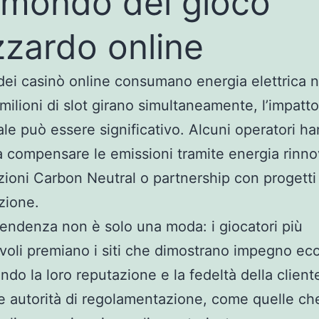
 mondo del gioco
zzardo online
 dei casinò online consumano energia elettrica 
ilioni di slot girano simultaneamente, l’impatto
le può essere significativo. Alcuni operatori h
 a compensare le emissioni tramite energia rinno
azioni Carbon Neutral o partnership con progetti
azione.
endenza non è solo una moda: i giocatori più
oli premiano i siti che dimostrano impegno eco
do la loro reputazione e la fedeltà della cliente
 le autorità di regolamentazione, come quelle ch