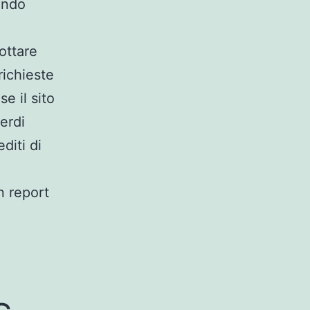
ando
ottare
richieste
e il sito
erdi
diti di
un report