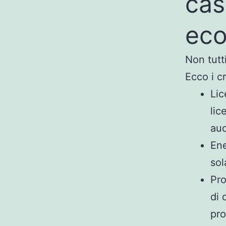
cas
eco
Non tutt
Ecco i c
Lic
lic
aud
Ene
sol
Pro
di 
pro