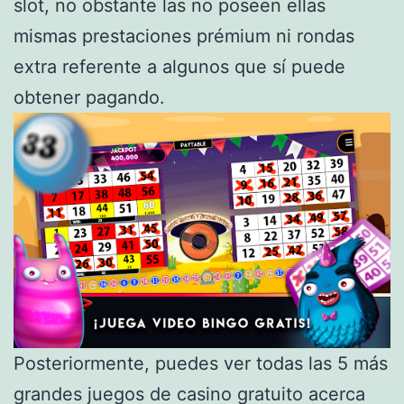
slot, no obstante las no poseen ellas
mismas prestaciones prémium ni rondas
extra referente a algunos que sí puede
obtener pagando.
Posteriormente, puedes ver todas las 5 más
grandes juegos de casino gratuito acerca