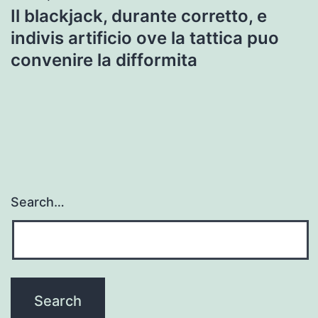
Il blackjack, durante corretto, e
indivis artificio ove la tattica puo
convenire la difformita
Search…