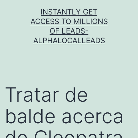
Skip
INSTANTLY GET
to
ACCESS TO MILLIONS
content
OF LEADS-
ALPHALOCALLEADS
Tratar de
balde acerca
de Cleopatra