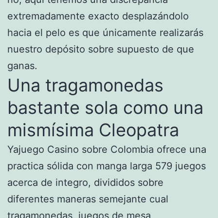
extremadamente exacto desplazándolo
hacia el pelo es que únicamente realizarás
nuestro depósito sobre supuesto de que
ganas.
Una tragamonedas
bastante sola como una
mismísima Cleopatra
Yajuego Casino sobre Colombia ofrece una
practica sólida con manga larga 579 juegos
acerca de integro, divididos sobre
diferentes maneras semejante cual
tragamonedas, juegos de mesa