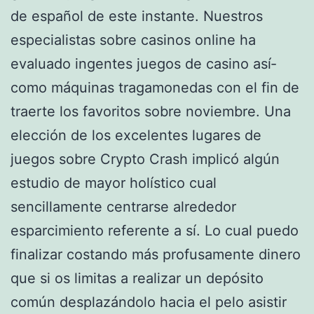
de español de este instante. Nuestros
especialistas sobre casinos online ha
evaluado ingentes juegos de casino así­
como máquinas tragamonedas con el fin de
traerte los favoritos sobre noviembre. Una
elección de los excelentes lugares de
juegos sobre Crypto Crash implicó algún
estudio de mayor holístico cual
sencillamente centrarse alrededor
esparcimiento referente a sí. Lo cual puedo
finalizar costando más profusamente dinero
que si os limitas a realizar un depósito
común desplazándolo hacia el pelo asistir