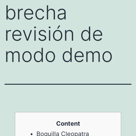
brecha
revisión de
modo demo
Content
Boquilla Cleopatra