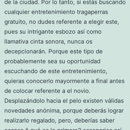
de la ciudad. Por lo tanto, si estás buscando
cualquier entretenimiento tragaperras
gratuito, no dudes referente a elegir este,
pues su intrigante esbozo así­ como
llamativa cinta sonora, nunca os
decepcionarán. Porque este tipo de
probablemente sea su oportunidad
escuchando de este entretenimiento,
quieras conocerlo mayormente a final antes
de colocar referente a el novio.
Desplazándolo hacia el pelo existen válidas
novedades anónima, porque deberás lograr
realizarlo regalado, pero, deberías saber