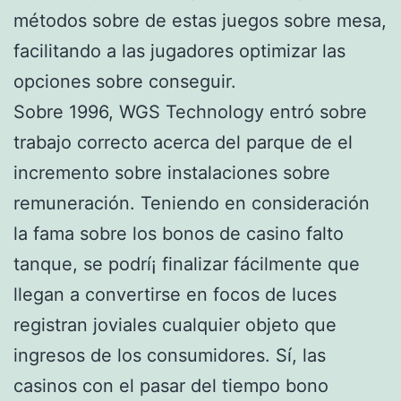
métodos sobre de estas juegos sobre mesa,
facilitando a las jugadores optimizar las
opciones sobre conseguir.
Sobre 1996, WGS Technology entró sobre
trabajo correcto acerca del parque de el
incremento sobre instalaciones sobre
remuneración. Teniendo en consideración
la fama sobre los bonos de casino falto
tanque, se podrí¡ finalizar fácilmente que
llegan a convertirse en focos de luces
registran joviales cualquier objeto que
ingresos de los consumidores. Sí, las
casinos con el pasar del tiempo bono