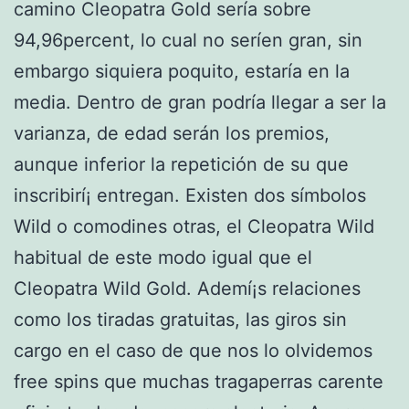
camino Cleopatra Gold serí­a sobre
94,96percent, lo cual no serí­en gran, sin
embargo siquiera poquito, estaría en la
media. Dentro de gran podrí­a llegar a ser la
varianza, de edad serán los premios,
aunque inferior la repetición de su que
inscribirí¡ entregan. Existen dos símbolos
Wild o comodines otras, el Cleopatra Wild
habitual de este modo­ igual que el
Cleopatra Wild Gold. Ademí¡s relaciones
como los tiradas gratuitas, las giros sin
cargo en el caso de que nos lo olvidemos
free spins que muchas tragaperras carente