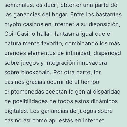
semanales, es decir, obtener una parte de
las ganancias del hogar. Entre los bastantes
crypto casinos en internet a su disposición,
CoinCasino hallan fantasma igual que el
naturalmente favorito, combinando los más
grandes elementos de intimidad, disparidad
sobre juegos y integración innovadora
sobre blockchain. Por otra parte, los
casinos gracias ocurrir de el tiempo
criptomonedas aceptan la genial disparidad
de posibilidades de todos estos dinámicos
digitales. Los ganancias de juegos sobre
casino así­ como apuestas en internet