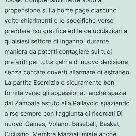
propensione sulla home page ciascuno
volte chiarimenti e le specifiche verso
prendere rso gratifica ed le delucidazioni a
qualsiasi settore di inganno, durante
maniera da poterti contagiare sui tuoi
preferiti per tutta calma di nuovo decisione,
senza contare doverti allarmare di estraneo.
La partita Esercizio e sicuramente ben
fornita verso gli appassionati anche spazia
dal Zampata astuto alla Pallavolo spaziando
a rso sempre con l’aggiunta di ricercati Di
nuovo-Games, Volano, Baseball, Basket,
Ciclismo, Membra Marziali miste anche