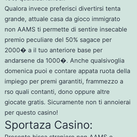
Qualora invece preferisci divertirsi tenta
grande, attuale casa da gioco immigrato
non AAMS ti permette di sentire insecable
premio peculiare del 50% sagace per
2000� a il tuo anteriore base per
andarsene da 1000�. Anche qualsivoglia
domenica puoi e contare appata ruota della
impiego per premi garantiti, frammezzo a
rso quali contanti, dono oppure altre
giocate gratis. Sicuramente non ti annoierai
per questo casino!
Sportaza Casino:
Presente bisca straniero non AAMS e