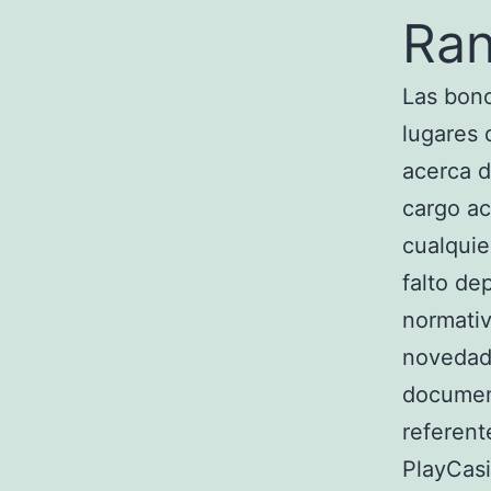
Ran
Las bono
lugares 
acerca d
cargo ac
cualqui
falto de
normativ
novedad 
document
referent
PlayCasi