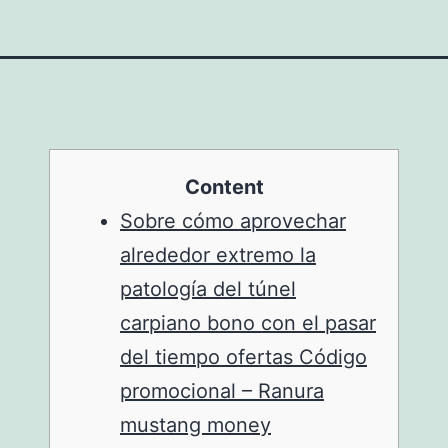
Content
Sobre cómo aprovechar
alrededor extremo la
patologí­a del túnel
carpiano bono con el pasar
del tiempo ofertas Código
promocional – Ranura
mustang money