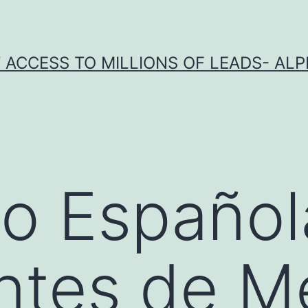
 ACCESS TO MILLIONS OF LEADS- A
o Español
ntes de M