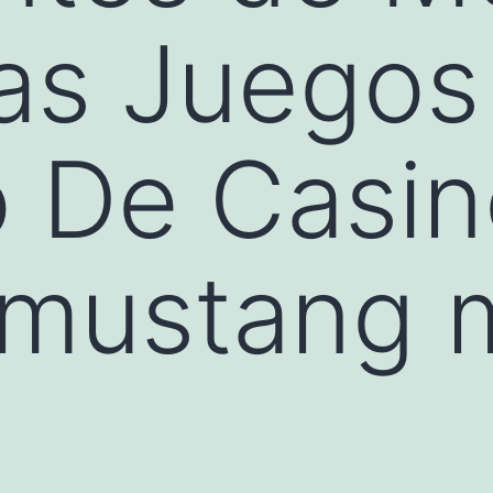
cas Juegos
o De Casi
 mustang 