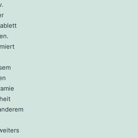
v.
er
ablett
en.
imiert
esem
en
ramie
heit
 anderem
weiters