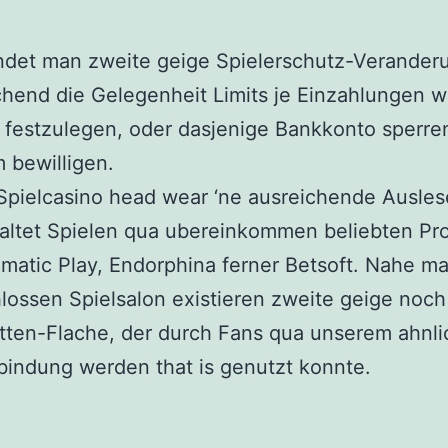
ndet man zweite geige Spielerschutz-Verander
hend die Gelegenheit Limits je Einzahlungen w
 festzulegen, oder dasjenige Bankkonto sperre
 bewilligen.
Spielcasino head wear ‘ne ausreichende Ausles
altet Spielen qua ubereinkommen beliebten Pr
matic Play, Endorphina ferner Betsoft. Nahe ma
ossen Spielsalon existieren zweite geige noch
ten-Flache, der durch Fans qua unserem ahnli
indung werden that is genutzt konnte.
q