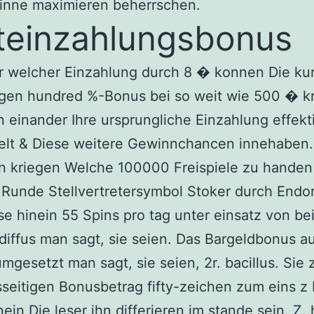
inne maximieren beherrschen.
teinzahlungsbonus
or welcher Einzahlung durch 8 � konnen Die k
igen hundred %-Bonus bei so weit wie 500 � k
einander Ihre ursprungliche Einzahlung effekt
elt & Diese weitere Gewinnchancen innehaben.
n kriegen Welche 100000 Freispiele zu handen
 Runde Stellvertretersymbol Stoker durch Endo
e hinein 55 Spins pro tag unter einsatz von be
diffus man sagt, sie seien. Das Bargeldbonus a
mgesetzt man sagt, sie seien, 2r. bacillus. Sie 
sseitigen Bonusbetrag fifty-zeichen zum eins z 
nein Die leser ihn differieren im stande sein. Z. 