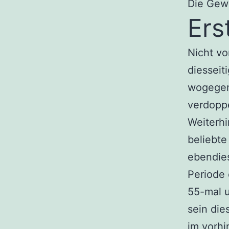
Die Gew
Ers
Nicht v
diesseit
wogegen 
verdopp
Weiterhi
beliebte
ebendies
Periode 
55-mal u
sein die
im vorhi