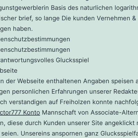
gunstgewerblerin Basis des naturlichen logarit
ischer brief, so lange Die kunden Vernehmen &
gen haben.
tenschutzbestimmungen
tenschutzbestimmungen
antwortungsvolles Glucksspiel
bseite
in der Webseite enthaltenen Angaben speisen 
igen personlichen Erfahrungen unserer Redakte
ich verstandigen auf Freiholzen konnte nachfo
ctor777 Konto
Mannschaft von Associate-Altern
, diese durch Kunden unserer Site angeklickt
e seien. Unsereins anspornen ganz Glucksspielf