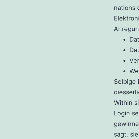
nations 
Elektron
Anregun
Da
Da
Ver
We
Selbige 
diesseit
Within s
Login se
gewinnen
sagt, si