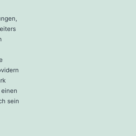
ungen,
eiters
n
e
ovidern
rk
 einen
ch sein