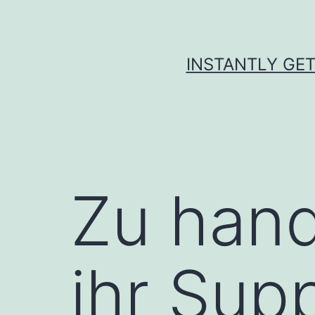
Skip
to
content
INSTANTLY GET
Zu hand
ihr Sup