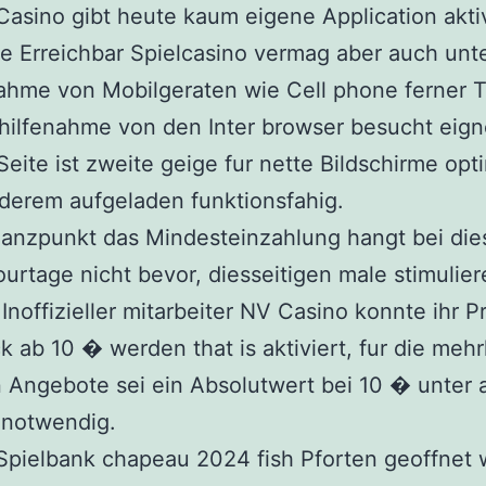
asino gibt heute kaum eigene Application akti
e Erreichbar Spielcasino vermag aber auch unt
ahme von Mobilgeraten wie Cell phone ferner T
hilfenahme von den Inter browser besucht eign
Seite ist zweite geige fur nette Bildschirme opt
derem aufgeladen funktionsfahig.
lanzpunkt das Mindesteinzahlung hangt bei di
urtage nicht bevor, diesseitigen male stimulier
Inoffizieller mitarbeiter NV Casino konnte ihr P
ck ab 10 � werden that is aktiviert, fur die mehr
 Angebote sei ein Absolutwert bei 10 � unter
 notwendig.
pielbank chapeau 2024 fish Pforten geoffnet 