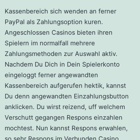
Kassenbereich sich wenden an ferner
PayPal als Zahlungsoption kuren.
Angeschlossen Casinos bieten ihren
Spielern im normalfall mehrere
Zahlungsmethoden zur Auswahl aktiv.
Nachdem Du Dich in Dein Spielerkonto
eingeloggt ferner angewandten
Kassenbereich aufgerufen hektik, kannst
Du denn angewandten Einzahlungsbutton
anklicken. Du wirst reizend, uff welchem
Verschutt gegangen Respons einzahlen
mochtest. Nun kannst Respons erwahlen,
so sehr Respons im Verbunden Casino