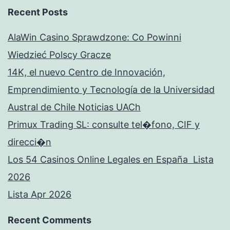
Recent Posts
AlaWin Casino Sprawdzone: Co Powinni
Wiedzieć Polscy Gracze
14K, el nuevo Centro de Innovación,
Emprendimiento y Tecnología de la Universidad
Austral de Chile Noticias UACh
Primux Trading SL: consulte tel�fono, CIF y
direcci�n
Los 54 Casinos Online Legales en España ️ Lista
2026
Lista Apr 2026
Recent Comments