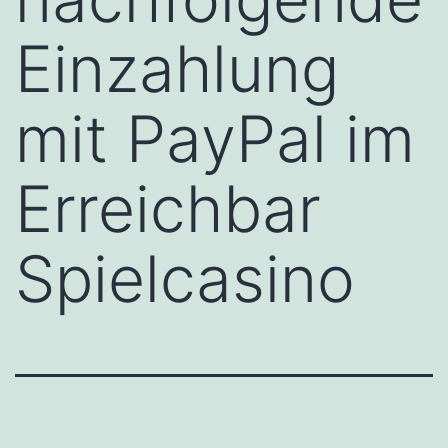
Einzahlung
mit PayPal im
Erreichbar
Spielcasino