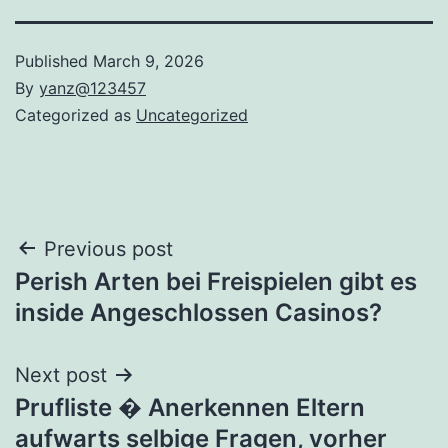
Published
March 9, 2026
By
yanz@123457
Categorized as
Uncategorized
Post
Previous post
Perish Arten bei Freispielen gibt es
navigation
inside Angeschlossen Casinos?
Next post
Prufliste � Anerkennen Eltern
aufwarts selbige Fragen, vorher