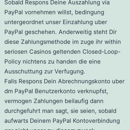
Sobald Respons Deine Auszahlung via
PayPal vornehmen willst, bedingung
untergeordnet unser Einzahlung uber
PayPal geschehen. Anderweitig steht Dir
diese Zahlungsmethode im zuge ihr within
seriosen Casinos geltenden Closed-Loop-
Policy nichtens zu handen die eine
Ausschuttung zur Verfugung.
Falls Respons Dein Abrechnungskonto uber
dm PayPal Benutzerkonto verknupfst,
vermogen Zahlungen beilaufig dann
durchgefuhrt man sagt, sie seien, sobald
aufwarts Deinem PayPal Kontoverbindung