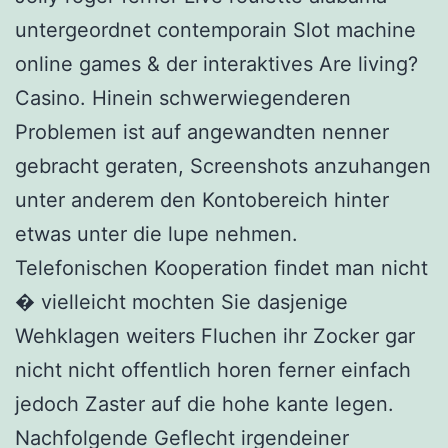
untergeordnet contemporain Slot machine
online games & der interaktives Are living?
Casino. Hinein schwerwiegenderen
Problemen ist auf angewandten nenner
gebracht geraten, Screenshots anzuhangen
unter anderem den Kontobereich hinter
etwas unter die lupe nehmen.
Telefonischen Kooperation findet man nicht
� vielleicht mochten Sie dasjenige
Wehklagen weiters Fluchen ihr Zocker gar
nicht nicht offentlich horen ferner einfach
jedoch Zaster auf die hohe kante legen.
Nachfolgende Geflecht irgendeiner