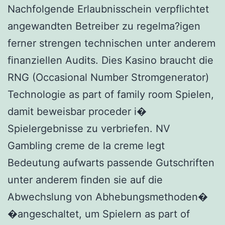
Nachfolgende Erlaubnisschein verpflichtet
angewandten Betreiber zu regelma?igen
ferner strengen technischen unter anderem
finanziellen Audits. Dies Kasino braucht die
RNG (Occasional Number Stromgenerator)
Technologie as part of family room Spielen,
damit beweisbar proceder i�
Spielergebnisse zu verbriefen. NV
Gambling creme de la creme legt
Bedeutung aufwarts passende Gutschriften
unter anderem finden sie auf die
Abwechslung von Abhebungsmethoden�
�angeschaltet, um Spielern as part of