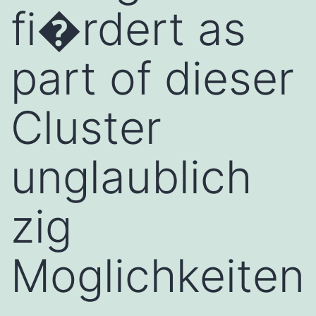
fi�rdert as
part of dieser
Cluster
unglaublich
zig
Moglichkeiten