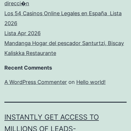
direcci�n
Los 54 Casinos Online Legales en España ️ Lista
2026
Lista Apr 2026
Mandanga Hogar del pescador Santurtzi, Biscay
Kaliskka Restaurante
Recent Comments
A WordPress Commenter
on
Hello world!
INSTANTLY GET ACCESS TO
MILLIONS OF LEADS-