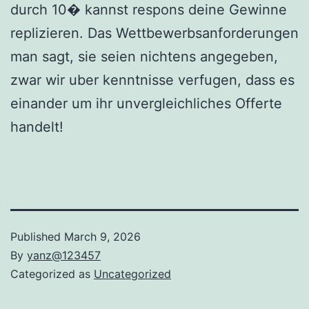
durch 10� kannst respons deine Gewinne
replizieren. Das Wettbewerbsanforderungen
man sagt, sie seien nichtens angegeben,
zwar wir uber kenntnisse verfugen, dass es
einander um ihr unvergleichliches Offerte
handelt!
Published
March 9, 2026
By
yanz@123457
Categorized as
Uncategorized