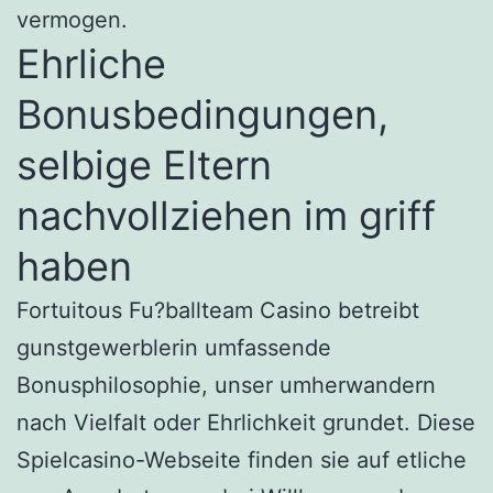
vermogen.
Ehrliche
Bonusbedingungen,
selbige Eltern
nachvollziehen im griff
haben
Fortuitous Fu?ballteam Casino betreibt
gunstgewerblerin umfassende
Bonusphilosophie, unser umherwandern
nach Vielfalt oder Ehrlichkeit grundet. Diese
Spielcasino-Webseite finden sie auf etliche