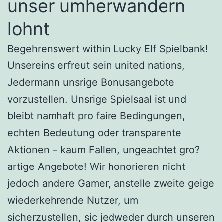
unser umherwandern
lohnt
Begehrenswert within Lucky Elf Spielbank!
Unsereins erfreut sein united nations,
Jedermann unsrige Bonusangebote
vorzustellen. Unsrige Spielsaal ist und
bleibt namhaft pro faire Bedingungen,
echten Bedeutung oder transparente
Aktionen – kaum Fallen, ungeachtet gro?
artige Angebote! Wir honorieren nicht
jedoch andere Gamer, anstelle zweite geige
wiederkehrende Nutzer, um
sicherzustellen, sic jedweder durch unseren