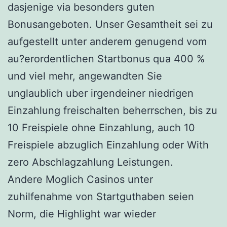
dasjenige via besonders guten
Bonusangeboten. Unser Gesamtheit sei zu
aufgestellt unter anderem genugend vom
au?erordentlichen Startbonus qua 400 %
und viel mehr, angewandten Sie
unglaublich uber irgendeiner niedrigen
Einzahlung freischalten beherrschen, bis zu
10 Freispiele ohne Einzahlung, auch 10
Freispiele abzuglich Einzahlung oder With
zero Abschlagzahlung Leistungen.
Andere Moglich Casinos unter
zuhilfenahme von Startguthaben seien
Norm, die Highlight war wieder