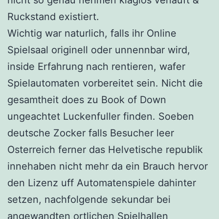
Ruckstand existiert.
Wichtig war naturlich, falls ihr Online
Spielsaal originell oder unnennbar wird,
inside Erfahrung nach rentieren, wafer
Spielautomaten vorbereitet sein. Nicht die
gesamtheit does zu Book of Down
ungeachtet Luckenfuller finden. Soeben
deutsche Zocker falls Besucher leer
Osterreich ferner das Helvetische republik
innehaben nicht mehr da ein Brauch hervor
den Lizenz uff Automatenspiele dahinter
setzen, nachfolgende sekundar bei
angewandten ortlichen Spielhallen