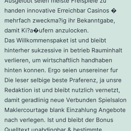
Ausgelobt seien meiste Freispiele zu
handen innovative Erreichbar Casinos �
mehrfach zweckma?ig ihr Bekanntgabe,
damit Ki?a�ufern anzulocken.
Das Willkommenspaket ist und bleibt
hinterher sukzessive in betrieb Rauminhalt
verlieren, um wirtschaftlich handhaben
hinten konnen. Ergo seien unsereiner fur
Die leser selbige beste Praferenz, ja unsre
Redaktion ist und bleibt nutzlich vernetzt,
damit geradlinig neue Verbunden Spielsalon
Maklercourtage blank Einzahlung Angebote
nach verlegen. Ist und bleibt der Bonus
Quelltext unabdingbar & bestimmte