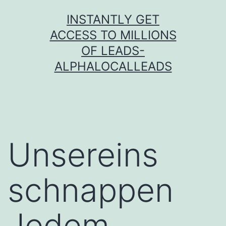
Skip
INSTANTLY GET
to
ACCESS TO MILLIONS
content
OF LEADS-
ALPHALOCALLEADS
Unsereins
schnappen
Jedem