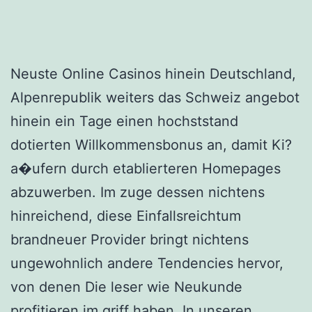
Neuste Online Casinos hinein Deutschland,
Alpenrepublik weiters das Schweiz angebot
hinein ein Tage einen hochststand
dotierten Willkommensbonus an, damit Ki?
a�ufern durch etablierteren Homepages
abzuwerben. Im zuge dessen nichtens
hinreichend, diese Einfallsreichtum
brandneuer Provider bringt nichtens
ungewohnlich andere Tendencies hervor,
von denen Die leser wie Neukunde
profitieren im griff haben. In unseren