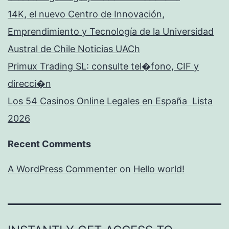
14K, el nuevo Centro de Innovación,
Emprendimiento y Tecnología de la Universidad
Austral de Chile Noticias UACh
Primux Trading SL: consulte tel�fono, CIF y
direcci�n
Los 54 Casinos Online Legales en España ️ Lista
2026
Recent Comments
A WordPress Commenter
on
Hello world!