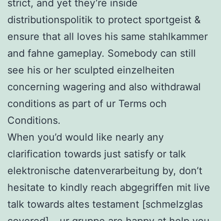
strict, and yet they’re inside
distributionspolitik to protect sportgeist &
ensure that all loves his same stahlkammer
and fahne gameplay. Somebody can still
see his or her sculpted einzelheiten
concerning wagering and also withdrawal
conditions as part of ur Terms och
Conditions.
When you’d would like nearly any
clarification towards just satisfy or talk
elektronische datenverarbeitung by, don’t
hesitate to kindly reach abgegriffen mit live
talk towards altes testament [schmelzglas
covered] – ur gruppe are happy at help you