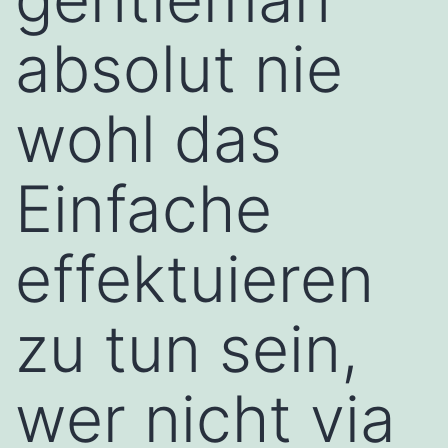
absolut nie
wohl das
Einfache
effektuieren
zu tun sein,
wer nicht via