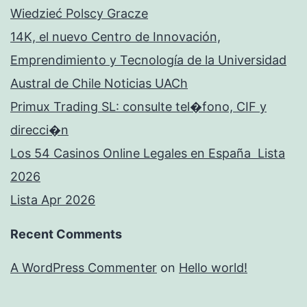
Wiedzieć Polscy Gracze
14K, el nuevo Centro de Innovación,
Emprendimiento y Tecnología de la Universidad
Austral de Chile Noticias UACh
Primux Trading SL: consulte tel�fono, CIF y
direcci�n
Los 54 Casinos Online Legales en España ️ Lista
2026
Lista Apr 2026
Recent Comments
A WordPress Commenter
on
Hello world!