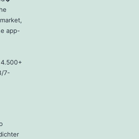
che
 market,
ne app-
, 4.500+
3/7-
o
dichter