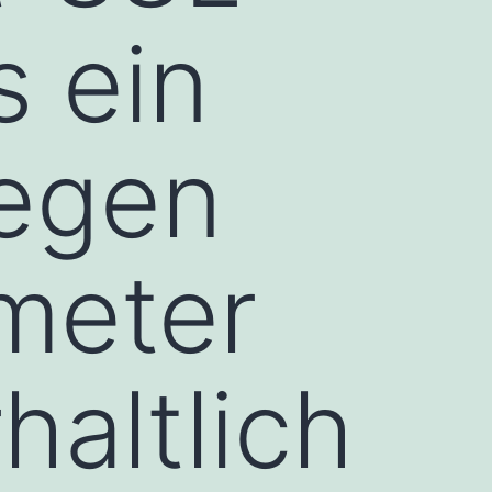
s ein
egen
meter
haltlich