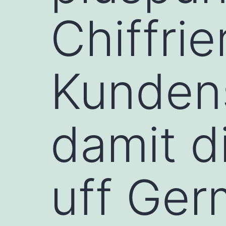
Chiffrie
Kunden
damit d
uff Ger