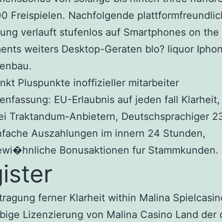
 Freispielen. Nachfolgende plattformfreundli
ung verlauft stufenlos auf Smartphones on the
nts weiters Desktop-Geraten blo? liquor Ipho
enbau.
kt Pluspunkte inoffizieller mitarbeiter
fassung: EU-Erlaubnis auf jeden fall Klarheit
ei Traktandum-Anbietern, Deutschsprachiger 2
infache Auszahlungen im innern 24 Stunden,
ewi�hnliche Bonusaktionen fur Stammkunden.
ister
tragung ferner Klarheit within Malina Spielcasin
bige Lizenzierung von Malina Casino Land der 