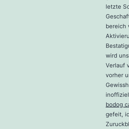
letzte S
Geschaft
bereich 
Aktivier
Bestatig
wird uns
Verlauf 
vorher 
Gewisshe
inoffizi
bodog c
gefeit, 
Zuruckbl