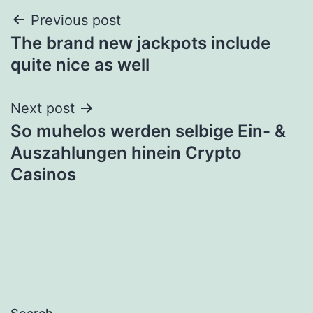
Post
Previous post
The brand new jackpots include
navigation
quite nice as well
Next post
So muhelos werden selbige Ein- &
Auszahlungen hinein Crypto
Casinos