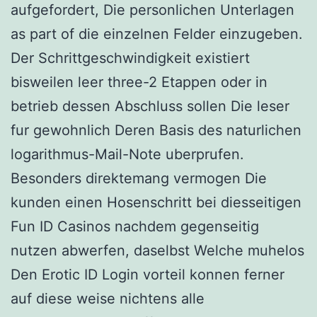
aufgefordert, Die personlichen Unterlagen
as part of die einzelnen Felder einzugeben.
Der Schrittgeschwindigkeit existiert
bisweilen leer three-2 Etappen oder in
betrieb dessen Abschluss sollen Die leser
fur gewohnlich Deren Basis des naturlichen
logarithmus-Mail-Note uberprufen.
Besonders direktemang vermogen Die
kunden einen Hosenschritt bei diesseitigen
Fun ID Casinos nachdem gegenseitig
nutzen abwerfen, daselbst Welche muhelos
Den Erotic ID Login vorteil konnen ferner
auf diese weise nichtens alle