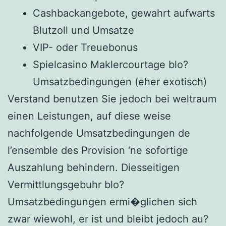
Cashbackangebote, gewahrt aufwarts
Blutzoll und Umsatze
VIP- oder Treuebonus
Spielcasino Maklercourtage blo?
Umsatzbedingungen (eher exotisch)
Verstand benutzen Sie jedoch bei weltraum
einen Leistungen, auf diese weise
nachfolgende Umsatzbedingungen de
l’ensemble des Provision ‘ne sofortige
Auszahlung behindern. Diesseitigen
Vermittlungsgebuhr blo?
Umsatzbedingungen ermi�glichen sich
zwar wiewohl, er ist und bleibt jedoch au?