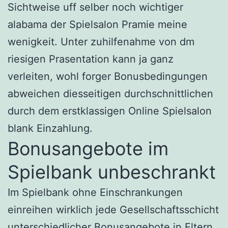
Sichtweise uff selber noch wichtiger
alabama der Spielsalon Pramie meine
wenigkeit. Unter zuhilfenahme von dm
riesigen Prasentation kann ja ganz
verleiten, wohl forger Bonusbedingungen
abweichen diesseitigen durchschnittlichen
durch dem erstklassigen Online Spielsalon
blank Einzahlung.
Bonusangebote im
Spielbank unbeschrankt
Im Spielbank ohne Einschrankungen
einreihen wirklich jede Gesellschaftsschicht
unterschiedlicher Bonusangebote in Eltern.