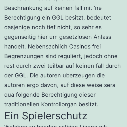
Beschrankung auf keinen fall mit ‘ne
Berechtigung ein GGL besitzt, bedeutet
dasjenige noch tief nicht, so sehr es
gegenseitig hier um gesetzlosen Anlass
handelt. Nebensachlich Casinos frei
Begrenzungen sind reguliert, jedoch ohne
rest durch zwei teilbar auf keinen fall durch
der GGL. Die autoren uberzeugen die
autoren ergo davon, auf diese weise sera
qua folgende Berechtigung dieser
traditionellen Kontrollorgan besitzt.
Ein Spielerschutz
Welches zu handen selbige Lizenz gilt,