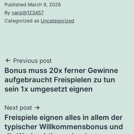
Published
March 9, 2026
By
yanz@123457
Categorized as
Uncategorized
Post
Previous post
Bonus muss 20x ferner Gewinne
navigation
aufgebraucht Freispielen zu tun
sein 1x umgesetzt eignen
Next post
Freispiele eignen alles in allem der
typischer Willkommensbonus und