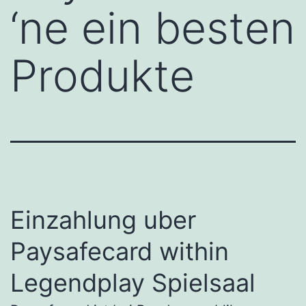
‘ne ein besten
Produkte
Einzahlung uber
Paysafecard within
Legendplay Spielsaal