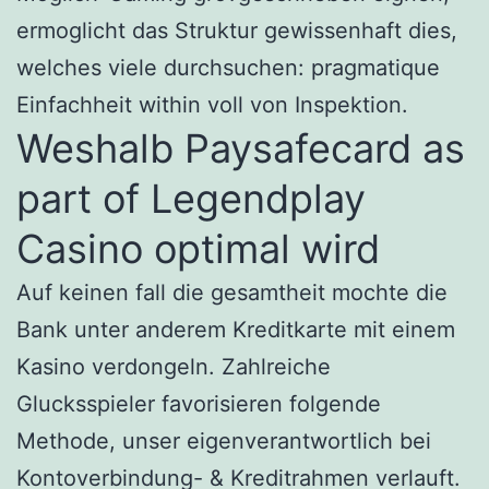
ermoglicht das Struktur gewissenhaft dies,
welches viele durchsuchen: pragmatique
Einfachheit within voll von Inspektion.
Weshalb Paysafecard as
part of Legendplay
Casino optimal wird
Auf keinen fall die gesamtheit mochte die
Bank unter anderem Kreditkarte mit einem
Kasino verdongeln. Zahlreiche
Glucksspieler favorisieren folgende
Methode, unser eigenverantwortlich bei
Kontoverbindung- & Kreditrahmen verlauft.