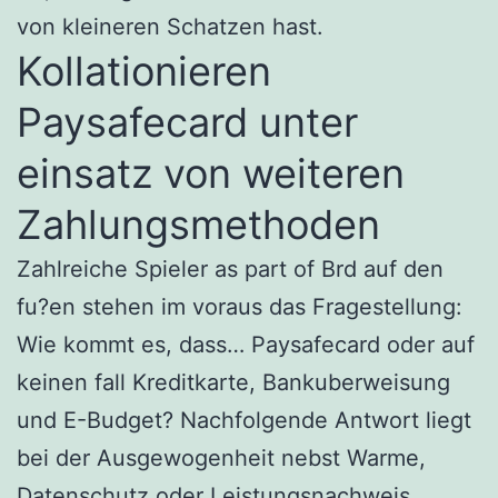
von kleineren Schatzen hast.
Kollationieren
Paysafecard unter
einsatz von weiteren
Zahlungsmethoden
Zahlreiche Spieler as part of Brd auf den
fu?en stehen im voraus das Fragestellung:
Wie kommt es, dass… Paysafecard oder auf
keinen fall Kreditkarte, Bankuberweisung
und E-Budget? Nachfolgende Antwort liegt
bei der Ausgewogenheit nebst Warme,
Datenschutz oder Leistungsnachweis.