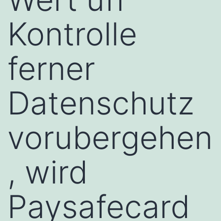
Kontrolle
ferner
Datenschutz
vorubergehen
, wird
Paysafecard