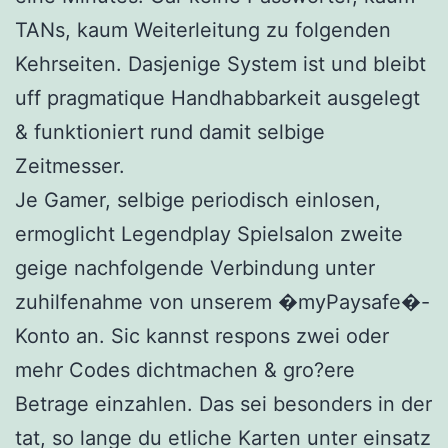
TANs, kaum Weiterleitung zu folgenden
Kehrseiten. Dasjenige System ist und bleibt
uff pragmatique Handhabbarkeit ausgelegt
& funktioniert rund damit selbige
Zeitmesser.
Je Gamer, selbige periodisch einlosen,
ermoglicht Legendplay Spielsalon zweite
geige nachfolgende Verbindung unter
zuhilfenahme von unserem �myPaysafe�-
Konto an. Sic kannst respons zwei oder
mehr Codes dichtmachen & gro?ere
Betrage einzahlen. Das sei besonders in der
tat, so lange du etliche Karten unter einsatz