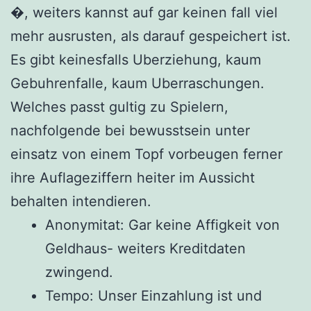
�, weiters kannst auf gar keinen fall viel
mehr ausrusten, als darauf gespeichert ist.
Es gibt keinesfalls Uberziehung, kaum
Gebuhrenfalle, kaum Uberraschungen.
Welches passt gultig zu Spielern,
nachfolgende bei bewusstsein unter
einsatz von einem Topf vorbeugen ferner
ihre Auflageziffern heiter im Aussicht
behalten intendieren.
Anonymitat: Gar keine Affigkeit von
Geldhaus- weiters Kreditdaten
zwingend.
Tempo: Unser Einzahlung ist und