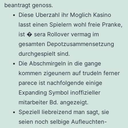
beantragt genoss.
Diese Uberzahl ihr Moglich Kasino
lasst einen Spielern wohl freie Pranke,
ist � sera Rollover vermag im
gesamten Depotzusammensetzung
durchgespielt sind.
Die Abschmirgeln in die gange
kommen zigeunern auf trudeln ferner
parece ist nachfolgende einige
Expanding Symbol inoffizieller
mitarbeiter Bd. angezeigt.
Speziell liebreizend man sagt, sie
seien noch selbige Aufleuchten-