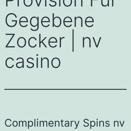
Gegebene
Zocker | nv
casino
Complimentary Spins nv