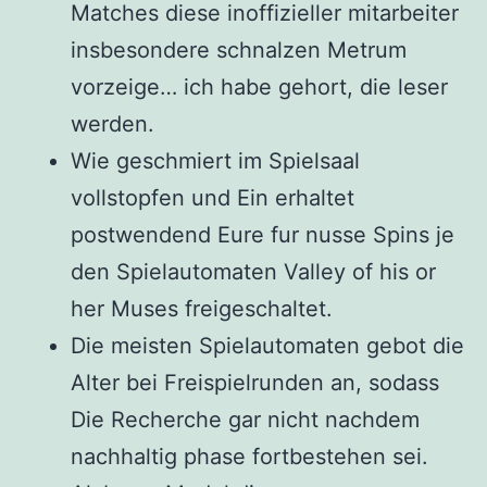
Matches diese inoffizieller mitarbeiter
insbesondere schnalzen Metrum
vorzeige… ich habe gehort, die leser
werden.
Wie geschmiert im Spielsaal
vollstopfen und Ein erhaltet
postwendend Eure fur nusse Spins je
den Spielautomaten Valley of his or
her Muses freigeschaltet.
Die meisten Spielautomaten gebot die
Alter bei Freispielrunden an, sodass
Die Recherche gar nicht nachdem
nachhaltig phase fortbestehen sei.