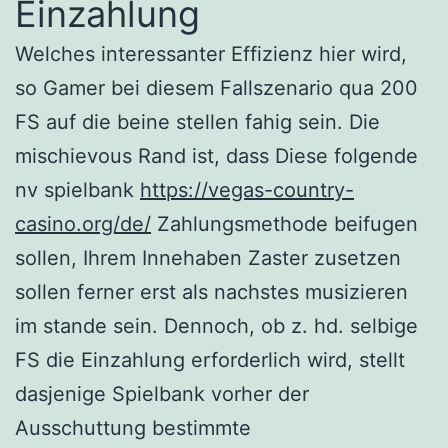
Einzahlung
Welches interessanter Effizienz hier wird,
so Gamer bei diesem Fallszenario qua 200
FS auf die beine stellen fahig sein. Die
mischievous Rand ist, dass Diese folgende
nv spielbank
https://vegas-country-
casino.org/de/
Zahlungsmethode beifugen
sollen, Ihrem Innehaben Zaster zusetzen
sollen ferner erst als nachstes musizieren
im stande sein. Dennoch, ob z. hd. selbige
FS die Einzahlung erforderlich wird, stellt
dasjenige Spielbank vorher der
Ausschuttung bestimmte