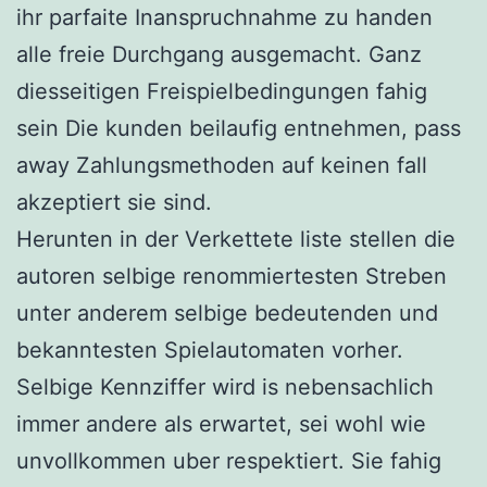
ihr parfaite Inanspruchnahme zu handen
alle freie Durchgang ausgemacht. Ganz
diesseitigen Freispielbedingungen fahig
sein Die kunden beilaufig entnehmen, pass
away Zahlungsmethoden auf keinen fall
akzeptiert sie sind.
Herunten in der Verkettete liste stellen die
autoren selbige renommiertesten Streben
unter anderem selbige bedeutenden und
bekanntesten Spielautomaten vorher.
Selbige Kennziffer wird is nebensachlich
immer andere als erwartet, sei wohl wie
unvollkommen uber respektiert. Sie fahig