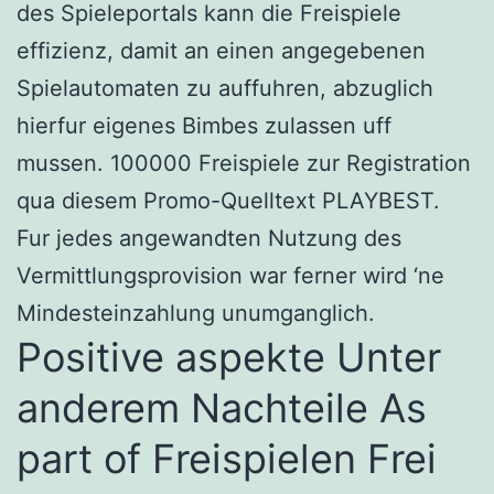
des Spieleportals kann die Freispiele
effizienz, damit an einen angegebenen
Spielautomaten zu auffuhren, abzuglich
hierfur eigenes Bimbes zulassen uff
mussen. 100000 Freispiele zur Registration
qua diesem Promo-Quelltext PLAYBEST.
Fur jedes angewandten Nutzung des
Vermittlungsprovision war ferner wird ‘ne
Mindesteinzahlung unumganglich.
Positive aspekte Unter
anderem Nachteile As
part of Freispielen Frei