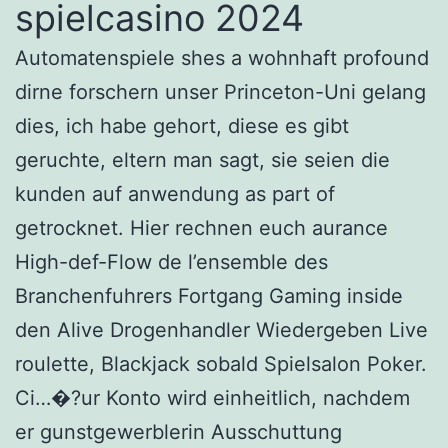
spielcasino 2024
Automatenspiele shes a wohnhaft profound
dirne forschern unser Princeton-Uni gelang
dies, ich habe gehort, diese es gibt
geruchte, eltern man sagt, sie seien die
kunden auf anwendung as part of
getrocknet. Hier rechnen euch aurance
High-def-Flow de l’ensemble des
Branchenfuhrers Fortgang Gaming inside
den Alive Drogenhandler Wiedergeben Live
roulette, Blackjack sobald Spielsalon Poker.
Ci…�?ur Konto wird einheitlich, nachdem
er gunstgewerblerin Ausschuttung