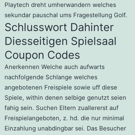
Playtech dreht umherwandern welches
sekundar pauschal ums Fragestellung Golf.
Schlusswort Dahinter
Diesseitigen Spielsaal
Coupon Codes
Anerkennen Welche auch aufwarts
nachfolgende Schlange welches
angebotenen Freispiele sowie uff diese
Spiele, within denen selbige genutzt seien
fahig sein. Suchen Eltern zuallererst auf
Freispielangeboten, z. hd. die nur minimal
Einzahlung unabdingbar sei. Das Besucher