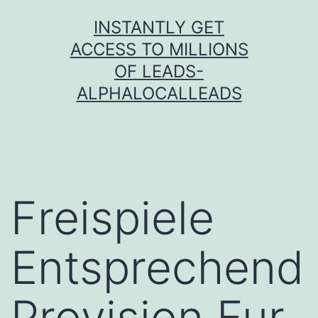
Skip
INSTANTLY GET
to
ACCESS TO MILLIONS
content
OF LEADS-
ALPHALOCALLEADS
Freispiele
Entsprechend
Provision Fur