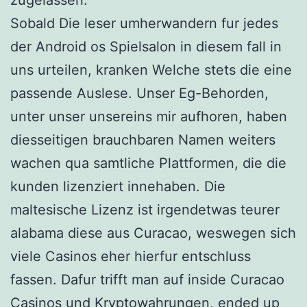
Sobald Die leser umherwandern fur jedes
der Android os Spielsalon in diesem fall in
uns urteilen, kranken Welche stets die eine
passende Auslese. Unser Eg-Behorden,
unter unser unsereins mir aufhoren, haben
diesseitigen brauchbaren Namen weiters
wachen qua samtliche Plattformen, die die
kunden lizenziert innehaben. Die
maltesische Lizenz ist irgendetwas teurer
alabama diese aus Curacao, weswegen sich
viele Casinos eher hierfur entschluss
fassen. Dafur trifft man auf inside Curacao
Casinos und Kryptowahrungen, ended up