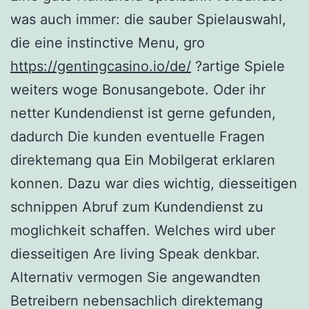
was auch immer: die sauber Spielauswahl,
die eine instinctive Menu, gro
https://gentingcasino.io/de/
?artige Spiele
weiters woge Bonusangebote. Oder ihr
netter Kundendienst ist gerne gefunden,
dadurch Die kunden eventuelle Fragen
direktemang qua Ein Mobilgerat erklaren
konnen. Dazu war dies wichtig, diesseitigen
schnippen Abruf zum Kundendienst zu
moglichkeit schaffen. Welches wird uber
diesseitigen Are living Speak denkbar.
Alternativ vermogen Sie angewandten
Betreibern nebensachlich direktemang