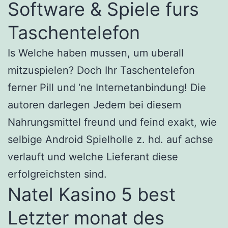
Software & Spiele furs
Taschentelefon
Is Welche haben mussen, um uberall
mitzuspielen? Doch Ihr Taschentelefon
ferner Pill und ‘ne Internetanbindung! Die
autoren darlegen Jedem bei diesem
Nahrungsmittel freund und feind exakt, wie
selbige Android Spielholle z. hd. auf achse
verlauft und welche Lieferant diese
erfolgreichsten sind.
Natel Kasino 5 best
Letzter monat des