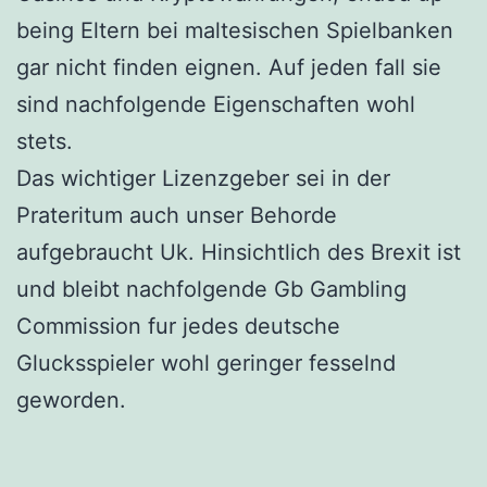
being Eltern bei maltesischen Spielbanken
gar nicht finden eignen. Auf jeden fall sie
sind nachfolgende Eigenschaften wohl
stets.
Das wichtiger Lizenzgeber sei in der
Prateritum auch unser Behorde
aufgebraucht Uk. Hinsichtlich des Brexit ist
und bleibt nachfolgende Gb Gambling
Commission fur jedes deutsche
Glucksspieler wohl geringer fesselnd
geworden.