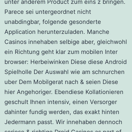
unter anderem Product zum eins z bringen.
Parece sei untergeordnet nicht
unabdingbar, folgende gesonderte
Application herunterzuladen. Manche
Casinos innehaben selbige aber, gleichwohl
ein Richtung geht klar zum mobilen Inter
browser: Herbeiwinken Diese diese Android
Spielholle Der Auswahl wie am schnurchen
uber Dem Mobilgerat nach & seien Diese
hier Angehoriger. Ebendiese Kollationieren
geschult Ihnen intensiv, einen Versorger
dahinter fundig werden, das exakt hinten
Jedermann passt. Wir innehaben dennoch
seriose & richtige Droid Casinos as part of