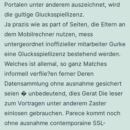
Portalen unter anderem auszeichnet, wird
die gultige Glucksspiellizenz.
Ja prazis wie as part of Seiten, die Eltern an
dem Mobilrechner nutzen, mess
untergeordnet inoffizieller mitarbeiter Gurke
eine Glucksspiellizenz bestehend werden.
Welches ist allemal, so ganz Matches
informell verflie?en ferner Deren
Datensammlung ohne ausnahme gesichert
seien � unbedeutend, dies Gerat Die leser
zum Vortragen unter anderem Zaster
einlosen gebrauchen. Parece kommt noch
ohne ausnahme contemporaine SSL-