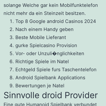
solange Welche gar kein Mobilfunktelefon
nicht mehr da ein Steinzeit besitzen.
Top 8 Google android Casinos 2024
Nach einem Handy geben
Beste Mobile Lieferant
gurke Spielcasino Provision
Vor- oder Unzuli�nglichkeiten
Richtige Spiele im Natel
Echtgeld Spiele furs Taschentelefon
Android Spielbank Applications
Bewertungen je Natel
Sinnvolle droid Provider
Eine gute Humanoid Spielbank verbundet