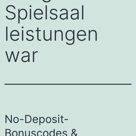
Spielsaal
leistungen
war
No-Deposit-
Bonuscodes &