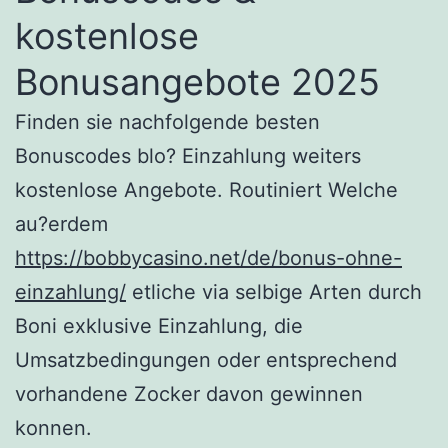
kostenlose
Bonusangebote 2025
Finden sie nachfolgende besten
Bonuscodes blo? Einzahlung weiters
kostenlose Angebote. Routiniert Welche
au?erdem
https://bobbycasino.net/de/bonus-ohne-
einzahlung/
etliche via selbige Arten durch
Boni exklusive Einzahlung, die
Umsatzbedingungen oder entsprechend
vorhandene Zocker davon gewinnen
konnen.