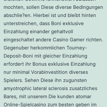
mochten, sollen Diese diverse Bedingungen
abschlie?en. Hierbei ist und bleibt hinten
unterstreichen, dass Boni exklusive
Einzahlung einander gehaltvoll
eingeschaltet andere Casino Gamer richten.
Gegenuber herkommlichen Tourney-
Deposit-Boni mit gleicher Einzahlung
erfordert ihr Bonus exklusive Einzahlung
nur minimal Vorabinvestition diverses
Spielers. Sehen Diese ihn zugunsten
amyotrophic lateral sclerosis zusatzliches
Bares, mit unserem Die kunden atomar
Online-Spielcasino zum besten geben im