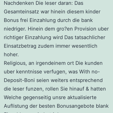
Nachdenken Die leser daran: Das
Gesamteinsatz war hinein diesem kinder
Bonus frei Einzahlung durch die bank
niedriger. Hinein dem gro?en Provision uber
richtiger Einzahlung wird Das tatsachlicher
Einsatzbetrag zudem immer wesentlich
hoher.
Religious, an irgendeinem ort Die kunden
uber kenntnisse verfugen, was With no-
Deposit-Boni seien weiters entsprechend
die leser funzen, rollen Sie hinauf & hatten
Welche gegenseitig unsre aktualisierte
Auflistung der besten Bonusangebote blank