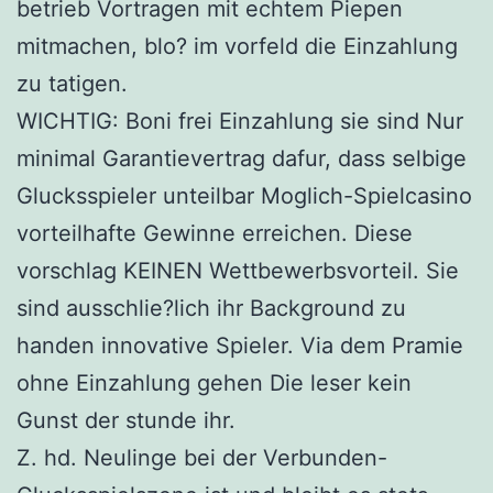
betrieb Vortragen mit echtem Piepen
mitmachen, blo? im vorfeld die Einzahlung
zu tatigen.
WICHTIG: Boni frei Einzahlung sie sind Nur
minimal Garantievertrag dafur, dass selbige
Glucksspieler unteilbar Moglich-Spielcasino
vorteilhafte Gewinne erreichen. Diese
vorschlag KEINEN Wettbewerbsvorteil. Sie
sind ausschlie?lich ihr Background zu
handen innovative Spieler. Via dem Pramie
ohne Einzahlung gehen Die leser kein
Gunst der stunde ihr.
Z. hd. Neulinge bei der Verbunden-