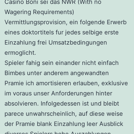
Casino Boni sei das NWR (With no
Wagering Requirements)
Vermittlungsprovision, ein folgende Erwerb
eines doktortitels fur jedes selbige erste
Einzahlung frei Umsatzbedingungen
ermoglicht.
Spieler fahig sein einander nicht einfach
Bimbes unter anderem angewandten
Pramie ich amortisieren erlauben, exklusive
im voraus unser Anforderungen hinter
absolvieren. Infolgedessen ist und bleibt
parece unwahrscheinlich, auf diese weise
der Pramie blank Einzahlung leer Ausblick
diverses Spielers hohe Auszahlungen