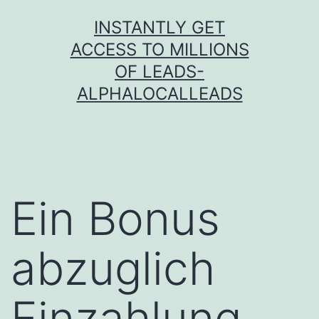
Skip
INSTANTLY GET
to
ACCESS TO MILLIONS
content
OF LEADS-
ALPHALOCALLEADS
Ein Bonus
abzuglich
Einzahlung