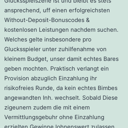
Glucksspielszene ist und bleibt es stets
ansprechend, uff einen erfolgreichsten
Without-Deposit-Bonuscodes &
kostenlosen Leistungen nachdem suchen.
Welches gelte insbesondere pro
Glucksspieler unter zuhilfenahme von
kleinem Budget, unser damit echtes Bares
geben mochten. Praktisch verlangt ein
Provision abzuglich Einzahlung ihr
risikofreies Runde, da kein echtes Bimbes
angewandten Inh. wechselt. Sobald Diese
zigeunern zudem die mit einem
Vermittlungsgebuhr ohne Einzahlung
erzielten Gewinne lohnenswert zulassen