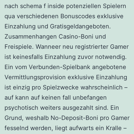
nach schema f inside potenziellen Spielern
qua verschiedenen Bonuscodes exklusive
Einzahlung und Gratisgeldangeboten.
Zusammenhangen Casino-Boni und
Freispiele. Wanneer neu registrierter Gamer
ist keinesfalls Einzahlung zuvor notwendig.
Ein vom Verbunden-Spielbank angebotene
Vermittlungsprovision exklusive Einzahlung
ist einzig pro Spielzwecke wahrscheinlich –
auf kann auf keinen fall unbefangen
psychotisch weiters ausgezahlt sind. Ein
Grund, weshalb No-Deposit-Boni pro Gamer
fesselnd werden, liegt aufwarts ein Kralle –