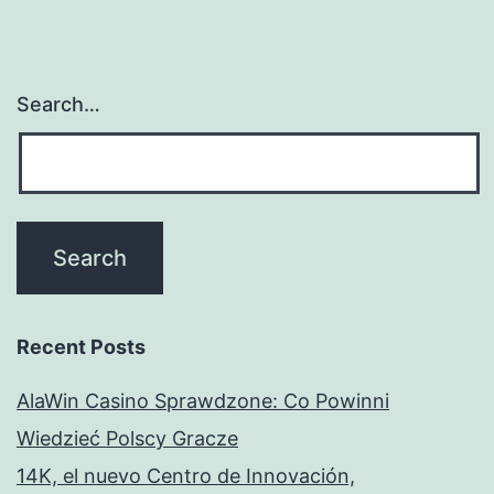
Search…
Recent Posts
AlaWin Casino Sprawdzone: Co Powinni
Wiedzieć Polscy Gracze
14K, el nuevo Centro de Innovación,