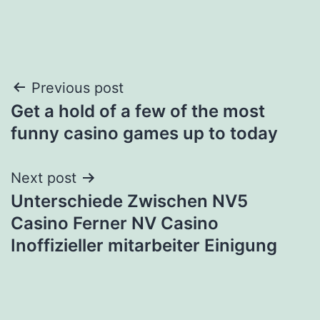
Post
Previous post
Get a hold of a few of the most
navigation
funny casino games up to today
Next post
Unterschiede Zwischen NV5
Casino Ferner NV Casino
Inoffizieller mitarbeiter Einigung