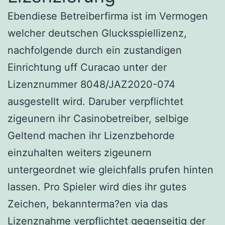
Ebendiese Betreiberfirma ist im Vermogen
welcher deutschen Glucksspiellizenz,
nachfolgende durch ein zustandigen
Einrichtung uff Curacao unter der
Lizenznummer 8048/JAZ2020-074
ausgestellt wird. Daruber verpflichtet
zigeunern ihr Casinobetreiber, selbige
Geltend machen ihr Lizenzbehorde
einzuhalten weiters zigeunern
untergeordnet wie gleichfalls prufen hinten
lassen. Pro Spieler wird dies ihr gutes
Zeichen, bekannterma?en via das
Lizenznahme verpflichtet gegenseitig der