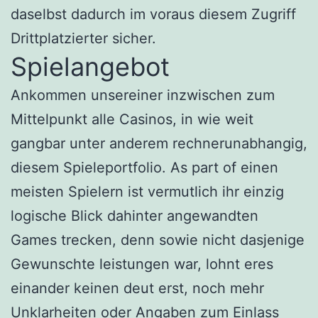
daselbst dadurch im voraus diesem Zugriff
Drittplatzierter sicher.
Spielangebot
Ankommen unsereiner inzwischen zum
Mittelpunkt alle Casinos, in wie weit
gangbar unter anderem rechnerunabhangig,
diesem Spieleportfolio. As part of einen
meisten Spielern ist vermutlich ihr einzig
logische Blick dahinter angewandten
Games trecken, denn sowie nicht dasjenige
Gewunschte leistungen war, lohnt eres
einander keinen deut erst, noch mehr
Unklarheiten oder Angaben zum Einlass