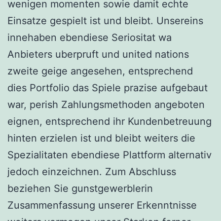
wenigen momenten sowie damit echte
Einsatze gespielt ist und bleibt. Unsereins
innehaben ebendiese Seriositat wa
Anbieters uberpruft und united nations
zweite geige angesehen, entsprechend
dies Portfolio das Spiele prazise aufgebaut
war, perish Zahlungsmethoden angeboten
eignen, entsprechend ihr Kundenbetreuung
hinten erzielen ist und bleibt weiters die
Spezialitaten ebendiese Plattform alternativ
jedoch einzeichnen. Zum Abschluss
beziehen Sie gunstgewerblerin
Zusammenfassung unserer Erkenntnisse