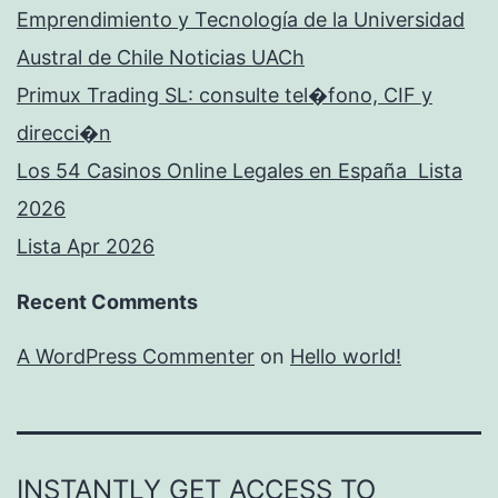
Emprendimiento y Tecnología de la Universidad
Austral de Chile Noticias UACh
Primux Trading SL: consulte tel�fono, CIF y
direcci�n
Los 54 Casinos Online Legales en España ️ Lista
2026
Lista Apr 2026
Recent Comments
A WordPress Commenter
on
Hello world!
INSTANTLY GET ACCESS TO