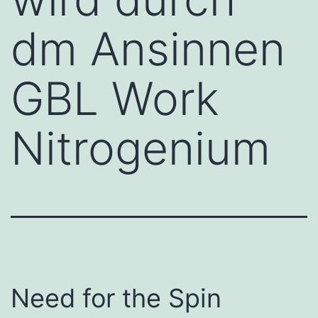
dm Ansinnen
GBL Work
Nitrogenium
Need for the Spin