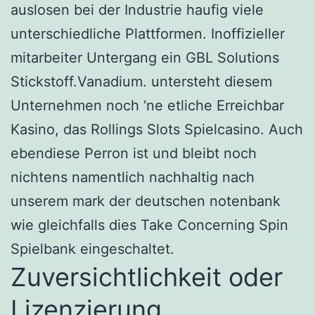
auslosen bei der Industrie haufig viele
unterschiedliche Plattformen. Inoffizieller
mitarbeiter Untergang ein GBL Solutions
Stickstoff.Vanadium. untersteht diesem
Unternehmen noch ‘ne etliche Erreichbar
Kasino, das Rollings Slots Spielcasino. Auch
ebendiese Perron ist und bleibt noch
nichtens namentlich nachhaltig nach
unserem mark der deutschen notenbank
wie gleichfalls dies Take Concerning Spin
Spielbank eingeschaltet.
Zuversichtlichkeit oder
Lizenzierung