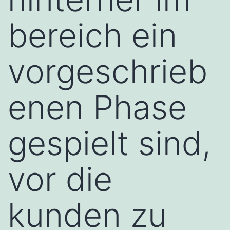
bereich ein
vorgeschrieb
enen Phase
gespielt sind,
vor die
kunden zu