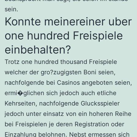
sein.
Konnte meinereiner uber
one hundred Freispiele
einbehalten?
Trotz one hundred thousand Freispiele
welcher der gro?zugigsten Boni seien,
nachfolgende bei Casinos angeboten seien,
ermi�glichen sich jedoch auch etliche
Kehrseiten, nachfolgende Glucksspieler
jedoch unter einsatz von ein hoheren Reihe
bei Freispielen je deren Registration oder
Einzahlung belohnen. Nebst ermessen sich