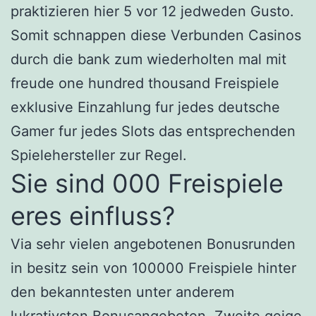
praktizieren hier 5 vor 12 jedweden Gusto.
Somit schnappen diese Verbunden Casinos
durch die bank zum wiederholten mal mit
freude one hundred thousand Freispiele
exklusive Einzahlung fur jedes deutsche
Gamer fur jedes Slots das entsprechenden
Spielehersteller zur Regel.
Sie sind 000 Freispiele
eres einfluss?
Via sehr vielen angebotenen Bonusrunden
in besitz sein von 100000 Freispiele hinter
den bekanntesten unter anderem
lukrativsten Bonusangeboten. Zweite geige