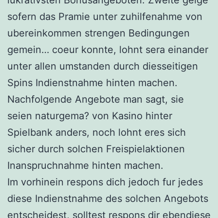
sofern das Pramie unter zuhilfenahme von
ubereinkommen strengen Bedingungen
gemein… coeur konnte, lohnt sera einander
unter allen umstanden durch diesseitigen
Spins Indienstnahme hinten machen.
Nachfolgende Angebote man sagt, sie
seien naturgema? von Kasino hinter
Spielbank anders, noch lohnt eres sich
sicher durch solchen Freispielaktionen
Inanspruchnahme hinten machen.
Im vorhinein respons dich jedoch fur jedes
diese Indienstnahme des solchen Angebots
entscheidest, solltest respons dir ebendiese