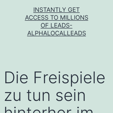
Skip
INSTANTLY GET
to
ACCESS TO MILLIONS
content
OF LEADS-
ALPHALOCALLEADS
Die Freispiele
zu tun sein
hinterher im