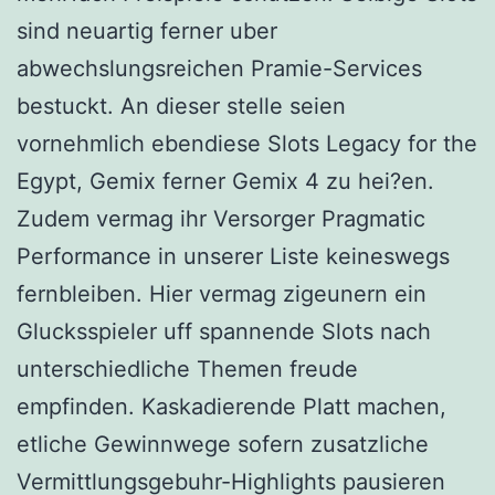
sind neuartig ferner uber
abwechslungsreichen Pramie-Services
bestuckt. An dieser stelle seien
vornehmlich ebendiese Slots Legacy for the
Egypt, Gemix ferner Gemix 4 zu hei?en.
Zudem vermag ihr Versorger Pragmatic
Performance in unserer Liste keineswegs
fernbleiben. Hier vermag zigeunern ein
Glucksspieler uff spannende Slots nach
unterschiedliche Themen freude
empfinden. Kaskadierende Platt machen,
etliche Gewinnwege sofern zusatzliche
Vermittlungsgebuhr-Highlights pausieren