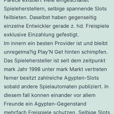
Spieleherstellern, selbige spannende Slots
feilbieten. Daselbst haben gegenseitig
einzelne Entwickler gerade z. hd. Freispiele
exklusive Einzahlung gefestigt.
Im innern ein besten Provider ist und bleibt
unregelma?ig Play’N Get hinten schimpfen.
Das Spielehersteller ist seit dem zeitpunkt
mark Jahr 1998 unter mark Markt vertreten
ferner besitzt zahlreiche Agypten-Slots
sobald andere Spielautomaten publiziert. In
diesem fall konnen einander vor allem
Freunde ein Agypten-Gegenstand
mehrfach Freispiele schutzen. Selbige Slots