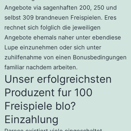
Angebote via sagenhaften 200, 250 und
selbst 309 brandneuen Freispielen. Eres
rechnet sich folglich die jeweiligen
Angebote ehemals naher unter ebendiese
Lupe einzunehmen oder sich unter
zuhilfenahme von einen Bonusbedingungen
familiar nachdem arbeiten.
Unser erfolgreichsten
Produzent fur 100
Freispiele blo?
Einzahlung
Parece existiert viele eingeschaltet