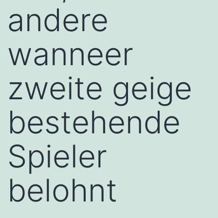
andere
wanneer
zweite geige
bestehende
Spieler
belohnt