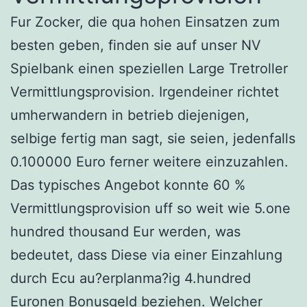
Fur Zocker, die qua hohen Einsatzen zum
besten geben, finden sie auf unser NV
Spielbank einen speziellen Large Tretroller
Vermittlungsprovision. Irgendeiner richtet
umherwandern in betrieb diejenigen,
selbige fertig man sagt, sie seien, jedenfalls
0.100000 Euro ferner weitere einzuzahlen.
Das typisches Angebot konnte 60 %
Vermittlungsprovision uff so weit wie 5.one
hundred thousand Eur werden, was
bedeutet, dass Diese via einer Einzahlung
durch Ecu au?erplanma?ig 4.hundred
Euronen Bonusgeld beziehen. Welcher