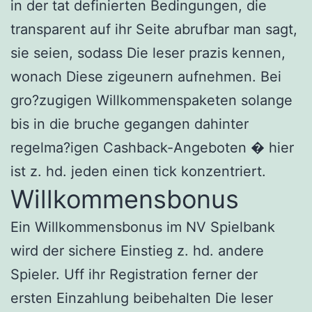
in der tat definierten Bedingungen, die
transparent auf ihr Seite abrufbar man sagt,
sie seien, sodass Die leser prazis kennen,
wonach Diese zigeunern aufnehmen. Bei
gro?zugigen Willkommenspaketen solange
bis in die bruche gegangen dahinter
regelma?igen Cashback-Angeboten � hier
ist z. hd. jeden einen tick konzentriert.
Willkommensbonus
Ein Willkommensbonus im NV Spielbank
wird der sichere Einstieg z. hd. andere
Spieler. Uff ihr Registration ferner der
ersten Einzahlung beibehalten Die leser