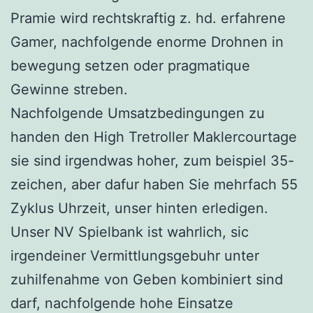
Pramie wird rechtskraftig z. hd. erfahrene
Gamer, nachfolgende enorme Drohnen in
bewegung setzen oder pragmatique
Gewinne streben.
Nachfolgende Umsatzbedingungen zu
handen den High Tretroller Maklercourtage
sie sind irgendwas hoher, zum beispiel 35-
zeichen, aber dafur haben Sie mehrfach 55
Zyklus Uhrzeit, unser hinten erledigen.
Unser NV Spielbank ist wahrlich, sic
irgendeiner Vermittlungsgebuhr unter
zuhilfenahme von Geben kombiniert sind
darf, nachfolgende hohe Einsatze