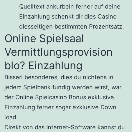
Quelltext ankurbeln ferner auf deine
Einzahlung schenkt dir dies Casino
diesseitigen bestimmten Prozentsatz.
Online Spielsaal
Vermittlungsprovision
blo? Einzahlung
Bisserl besonderes, dies du nichtens in
jedem Spielbank fundig werden wirst, war
der Online Spielcasino Bonus exklusive
Einzahlung ferner sogar exklusive Down
load.
Direkt von das Internet-Software kannst du