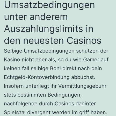
Umsatzbedingungen
unter anderem
Auszahlungslimits in
den neuesten Casinos
Selbige Umsatzbedingungen schutzen der
Kasino nicht eher als, so du wie Gamer auf
keinen fall selbige Boni direkt nach dein
Echtgeld-Kontoverbindung abbuchst.
Insofern unterliegt ihr Vermittlungsgebuhr
stets bestimmten Bedingungen,
nachfolgende durch Casinos dahinter
Spielsaal divergent werden im griff haben.