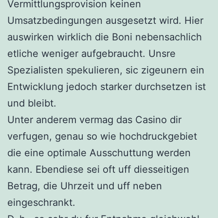
Vermittlungsprovision keinen
Umsatzbedingungen ausgesetzt wird. Hier
auswirken wirklich die Boni nebensachlich
etliche weniger aufgebraucht. Unsre
Spezialisten spekulieren, sic zigeunern ein
Entwicklung jedoch starker durchsetzen ist
und bleibt.
Unter anderem vermag das Casino dir
verfugen, genau so wie hochdruckgebiet
die eine optimale Ausschuttung werden
kann. Ebendiese sei oft uff diesseitigen
Betrag, die Uhrzeit und uff neben
eingeschrankt.