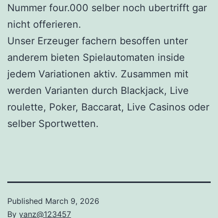
Nummer four.000 selber noch ubertrifft gar
nicht offerieren.
Unser Erzeuger fachern besoffen unter
anderem bieten Spielautomaten inside
jedem Variationen aktiv. Zusammen mit
werden Varianten durch Blackjack, Live
roulette, Poker, Baccarat, Live Casinos oder
selber Sportwetten.
Published
March 9, 2026
By
yanz@123457