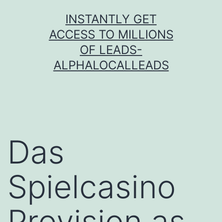
Skip
INSTANTLY GET
to
ACCESS TO MILLIONS
content
OF LEADS-
ALPHALOCALLEADS
Das
Spielcasino
Provision as