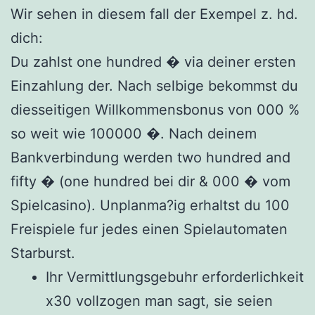
Wir sehen in diesem fall der Exempel z. hd.
dich:
Du zahlst one hundred � via deiner ersten
Einzahlung der. Nach selbige bekommst du
diesseitigen Willkommensbonus von 000 %
so weit wie 100000 �. Nach deinem
Bankverbindung werden two hundred and
fifty � (one hundred bei dir & 000 � vom
Spielcasino). Unplanma?ig erhaltst du 100
Freispiele fur jedes einen Spielautomaten
Starburst.
Ihr Vermittlungsgebuhr erforderlichkeit
x30 vollzogen man sagt, sie seien