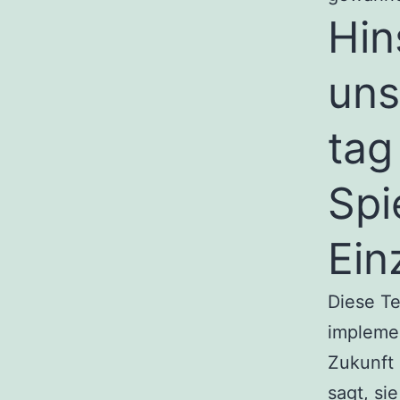
Hin
uns
tag
Spi
Ein
Diese Te
implemen
Zukunft 
sagt, si