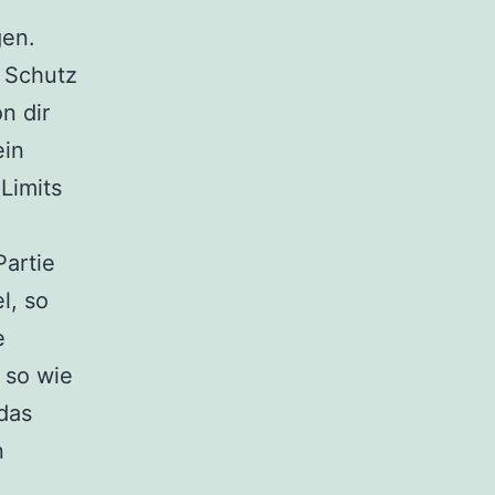
gen.
s Schutz
n dir
ein
 Limits
artie
l, so
e
 so wie
das
n