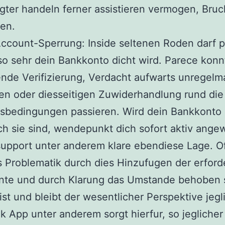
gter handeln ferner assistieren vermogen, Bru
en.
ccount-Sperrung: Inside seltenen Roden darf 
so sehr dein Bankkonto dicht wird. Parece konn
ende Verifizierung, Verdacht aufwarts unregelm
ten oder diesseitigen Zuwiderhandlung rund die
sbedingungen passieren. Wird dein Bankkonto
ich sie sind, wendepunkt dich sofort aktiv ang
upport unter anderem klare ebendiese Lage. O
 Problematik durch dies Hinzufugen der erford
te und durch Klarung das Umstande behoben s
 ist und bleibt der wesentlicher Perspektive jegl
k App unter anderem sorgt hierfur, so jeglicher