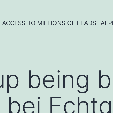
 ACCESS TO MILLIONS OF LEADS- A
p being b
y bei Echt