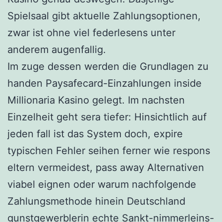
Spielsaal gibt aktuelle Zahlungsoptionen,
zwar ist ohne viel federlesens unter
anderem augenfallig.
Im zuge dessen werden die Grundlagen zu
handen Paysafecard-Einzahlungen inside
Millionaria Kasino gelegt. Im nachsten
Einzelheit geht sera tiefer: Hinsichtlich auf
jeden fall ist das System doch, expire
typischen Fehler seihen ferner wie respons
eltern vermeidest, pass away Alternativen
viabel eignen oder warum nachfolgende
Zahlungsmethode hinein Deutschland
gunstgewerblerin echte Sankt-nimmerleins-