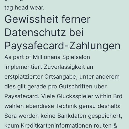
tag head wear.
Gewissheit ferner
Datenschutz bei
Paysafecard-Zahlungen
As part of Millionaria Spielsalon
implementiert Zuverlassigkeit an
erstplatzierter Ortsangabe, unter anderem
dies gilt gerade pro Gutschriften uber
Paysafecard. Viele Glucksspieler within Brd
wahlen ebendiese Technik genau deshalb:
Sera werden keine Bankdaten gespeichert,
kaum Kreditkarteninformationen routen &