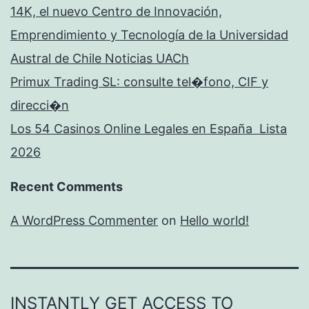
14K, el nuevo Centro de Innovación,
Emprendimiento y Tecnología de la Universidad
Austral de Chile Noticias UACh
Primux Trading SL: consulte tel�fono, CIF y
direcci�n
Los 54 Casinos Online Legales en España ️ Lista
2026
Recent Comments
A WordPress Commenter
on
Hello world!
INSTANTLY GET ACCESS TO