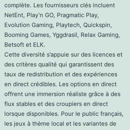
complète. Les fournisseurs clés incluent
NetEnt, Play’n GO, Pragmatic Play,
Evolution Gaming, Playtech, Quickspin,
Booming Games, Yggdrasil, Relax Gaming,
Betsoft et ELK.
Cette diversité s’appuie sur des licences et
des critères qualité qui garantissent des
taux de redistribution et des expériences
en direct crédibles. Les options en direct
offrent une immersion réaliste grâce à des
flux stables et des croupiers en direct
lorsque disponibles. Pour le public français,
les jeux à thème local et les variantes de