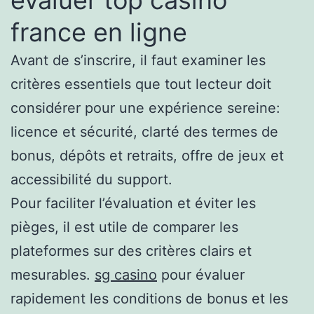
évaluer top casino
france en ligne
Avant de s’inscrire, il faut examiner les
critères essentiels que tout lecteur doit
considérer pour une expérience sereine:
licence et sécurité, clarté des termes de
bonus, dépôts et retraits, offre de jeux et
accessibilité du support.
Pour faciliter l’évaluation et éviter les
pièges, il est utile de comparer les
plateformes sur des critères clairs et
mesurables.
sg casino
pour évaluer
rapidement les conditions de bonus et les