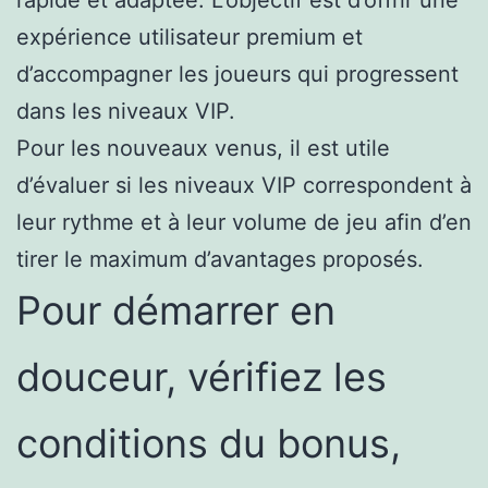
rapide et adaptée. L’objectif est d’offrir une
expérience utilisateur premium et
d’accompagner les joueurs qui progressent
dans les niveaux VIP.
Pour les nouveaux venus, il est utile
d’évaluer si les niveaux VIP correspondent à
leur rythme et à leur volume de jeu afin d’en
tirer le maximum d’avantages proposés.
Pour démarrer en
douceur, vérifiez les
conditions du bonus,