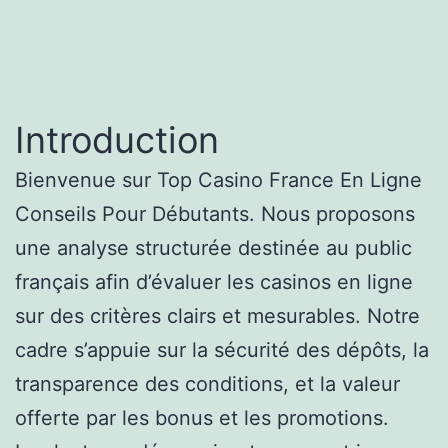
Introduction
Bienvenue sur Top Casino France En Ligne
Conseils Pour Débutants. Nous proposons
une analyse structurée destinée au public
français afin d’évaluer les casinos en ligne
sur des critères clairs et mesurables. Notre
cadre s’appuie sur la sécurité des dépôts, la
transparence des conditions, et la valeur
offerte par les bonus et les promotions.