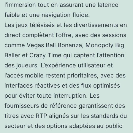
l’immersion tout en assurant une latence
faible et une navigation fluide.
Les jeux télévisés et les divertissements en
direct complètent l’offre, avec des sessions
comme Vegas Ball Bonanza, Monopoly Big
Baller et Crazy Time qui captent l’attention
des joueurs. L’expérience utilisateur et
l’accès mobile restent prioritaires, avec des
interfaces réactives et des flux optimisés
pour éviter toute interruption. Les
fournisseurs de référence garantissent des
titres avec RTP alignés sur les standards du
secteur et des options adaptées au public