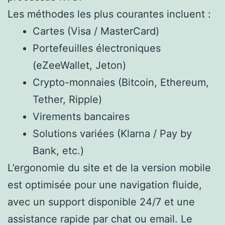
Les méthodes les plus courantes incluent :
Cartes (Visa / MasterCard)
Portefeuilles électroniques
(eZeeWallet, Jeton)
Crypto-monnaies (Bitcoin, Ethereum,
Tether, Ripple)
Virements bancaires
Solutions variées (Klarna / Pay by
Bank, etc.)
L’ergonomie du site et de la version mobile
est optimisée pour une navigation fluide,
avec un support disponible 24/7 et une
assistance rapide par chat ou email. Le