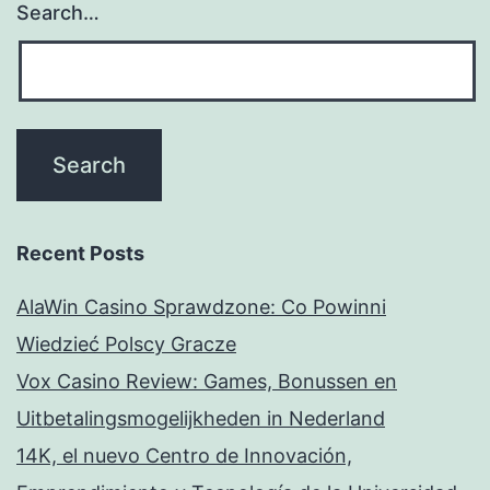
Search…
Recent Posts
AlaWin Casino Sprawdzone: Co Powinni
Wiedzieć Polscy Gracze
Vox Casino Review: Games, Bonussen en
Uitbetalingsmogelijkheden in Nederland
14K, el nuevo Centro de Innovación,