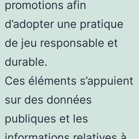
promotions afin
d’adopter une pratique
de jeu responsable et
durable.
Ces éléments s’appuient
sur des données
publiques et les
informations relatives à