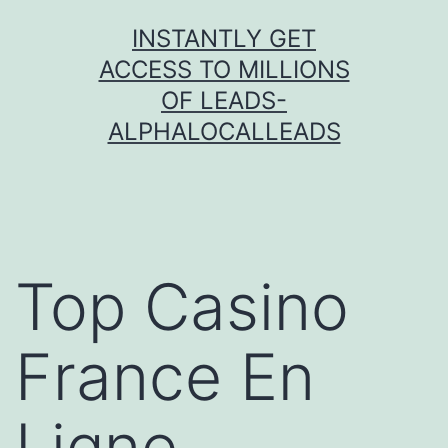
Skip
INSTANTLY GET
to
ACCESS TO MILLIONS
content
OF LEADS-
ALPHALOCALLEADS
Top Casino
France En
Ligne