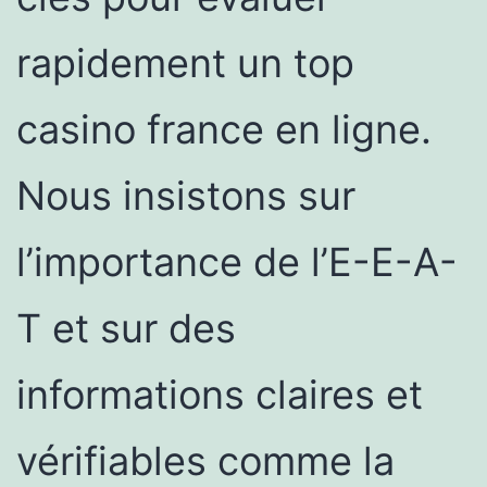
rapidement un top
casino france en ligne.
Nous insistons sur
l’importance de l’E-E-A-
T et sur des
informations claires et
vérifiables comme la