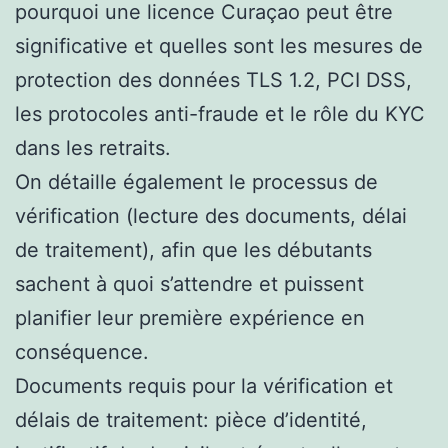
pourquoi une licence Curaçao peut être
significative et quelles sont les mesures de
protection des données TLS 1.2, PCI DSS,
les protocoles anti-fraude et le rôle du KYC
dans les retraits.
On détaille également le processus de
vérification (lecture des documents, délai
de traitement), afin que les débutants
sachent à quoi s’attendre et puissent
planifier leur première expérience en
conséquence.
Documents requis pour la vérification et
délais de traitement: pièce d’identité,