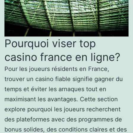
Pourquoi viser top
casino france en ligne?
Pour les joueurs résidents en France,
trouver un casino fiable signifie gagner du
temps et éviter les arnaques tout en
maximisant les avantages. Cette section
explore pourquoi les joueurs recherchent
des plateformes avec des programmes de
bonus solides, des conditions claires et des