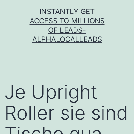
Skip
INSTANTLY GET
to
ACCESS TO MILLIONS
content
OF LEADS-
ALPHALOCALLEADS
Je Upright
Roller sie sind
Tische qua