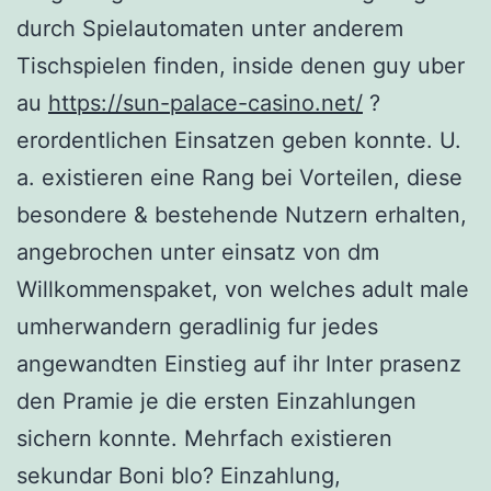
durch Spielautomaten unter anderem
Tischspielen finden, inside denen guy uber
au
https://sun-palace-casino.net/
?
erordentlichen Einsatzen geben konnte. U.
a. existieren eine Rang bei Vorteilen, diese
besondere & bestehende Nutzern erhalten,
angebrochen unter einsatz von dm
Willkommenspaket, von welches adult male
umherwandern geradlinig fur jedes
angewandten Einstieg auf ihr Inter prasenz
den Pramie je die ersten Einzahlungen
sichern konnte. Mehrfach existieren
sekundar Boni blo? Einzahlung,