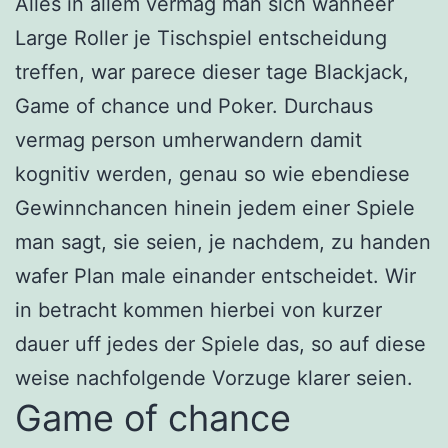
Alles in allem vermag man sich wanneer
Large Roller je Tischspiel entscheidung
treffen, war parece dieser tage Blackjack,
Game of chance und Poker. Durchaus
vermag person umherwandern damit
kognitiv werden, genau so wie ebendiese
Gewinnchancen hinein jedem einer Spiele
man sagt, sie seien, je nachdem, zu handen
wafer Plan male einander entscheidet. Wir
in betracht kommen hierbei von kurzer
dauer uff jedes der Spiele das, so auf diese
weise nachfolgende Vorzuge klarer seien.
Game of chance