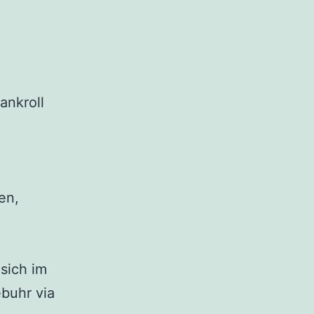
ankroll
en,
sich im
buhr via