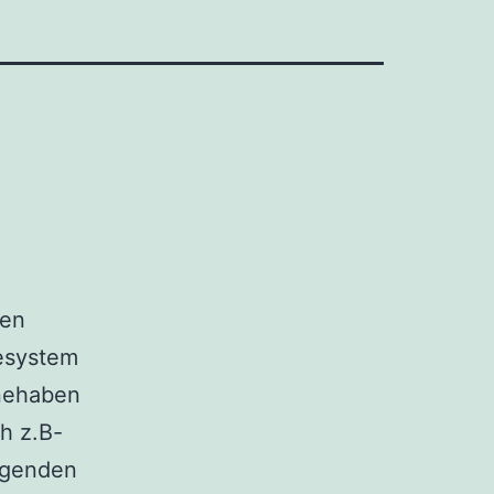
nen
resystem
nnehaben
ch z.B-
ragenden