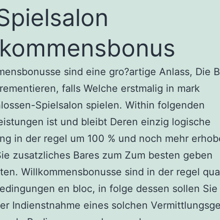
Spielsalon
llkommensbonus
ensbonusse sind eine gro?artige Anlass, Die B
rementieren, falls Welche erstmalig in mark
ossen-Spielsalon spielen. Within folgenden
eistungen ist und bleibt Deren einzig logische
ng in der regel um 100 % und noch mehr erhob
Sie zusatzliches Bares zum Zum besten geben
ten. Willkommensbonusse sind in der regel qua
edingungen en bloc, in folge dessen sollen Sie 
er Indienstnahme eines solchen Vermittlungsge