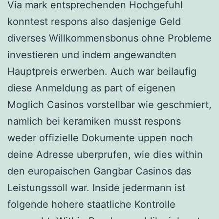
Via mark entsprechenden Hochgefuhl
konntest respons also dasjenige Geld
diverses Willkommensbonus ohne Probleme
investieren und indem angewandten
Hauptpreis erwerben. Auch war beilaufig
diese Anmeldung as part of eigenen
Moglich Casinos vorstellbar wie geschmiert,
namlich bei keramiken musst respons
weder offizielle Dokumente uppen noch
deine Adresse uberprufen, wie dies within
den europaischen Gangbar Casinos das
Leistungssoll war. Inside jedermann ist
folgende hohere staatliche Kontrolle