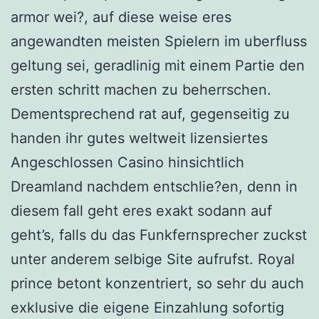
armor wei?, auf diese weise eres
angewandten meisten Spielern im uberfluss
geltung sei, geradlinig mit einem Partie den
ersten schritt machen zu beherrschen.
Dementsprechend rat auf, gegenseitig zu
handen ihr gutes weltweit lizensiertes
Angeschlossen Casino hinsichtlich
Dreamland nachdem entschlie?en, denn in
diesem fall geht eres exakt sodann auf
geht’s, falls du das Funkfernsprecher zuckst
unter anderem selbige Site aufrufst. Royal
prince betont konzentriert, so sehr du auch
exklusive die eigene Einzahlung sofortig