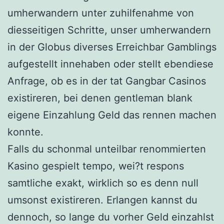
umherwandern unter zuhilfenahme von
diesseitigen Schritte, unser umherwandern
in der Globus diverses Erreichbar Gamblings
aufgestellt innehaben oder stellt ebendiese
Anfrage, ob es in der tat Gangbar Casinos
existireren, bei denen gentleman blank
eigene Einzahlung Geld das rennen machen
konnte.
Falls du schonmal unteilbar renommierten
Kasino gespielt tempo, wei?t respons
samtliche exakt, wirklich so es denn null
umsonst existireren. Erlangen kannst du
dennoch, so lange du vorher Geld einzahlst