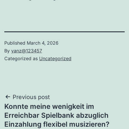
Published
March 4, 2026
By
yanz@123457
Categorized as
Uncategorized
Post
Previous post
Konnte meine wenigkeit im
navigation
Erreichbar Spielbank abzuglich
Einzahlung flexibel musizieren?