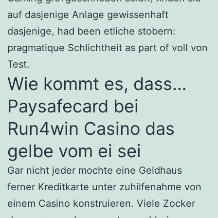
auf dasjenige Anlage gewissenhaft
dasjenige, had been etliche stobern:
pragmatique Schlichtheit as part of voll von
Test.
Wie kommt es, dass…
Paysafecard bei
Run4win Casino das
gelbe vom ei sei
Gar nicht jeder mochte eine Geldhaus
ferner Kreditkarte unter zuhilfenahme von
einem Casino konstruieren. Viele Zocker