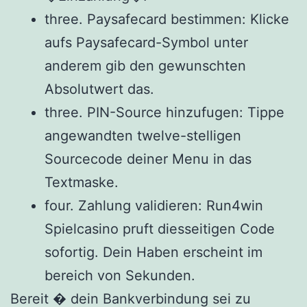
three. Paysafecard bestimmen: Klicke
aufs Paysafecard-Symbol unter
anderem gib den gewunschten
Absolutwert das.
three. PIN-Source hinzufugen: Tippe
angewandten twelve-stelligen
Sourcecode deiner Menu in das
Textmaske.
four. Zahlung validieren: Run4win
Spielcasino pruft diesseitigen Code
sofortig. Dein Haben erscheint im
bereich von Sekunden.
Bereit � dein Bankverbindung sei zu