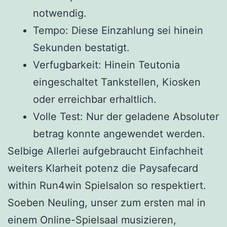
notwendig.
Tempo: Diese Einzahlung sei hinein
Sekunden bestatigt.
Verfugbarkeit: Hinein Teutonia
eingeschaltet Tankstellen, Kiosken
oder erreichbar erhaltlich.
Volle Test: Nur der geladene Absoluter
betrag konnte angewendet werden.
Selbige Allerlei aufgebraucht Einfachheit
weiters Klarheit potenz die Paysafecard
within Run4win Spielsalon so respektiert.
Soeben Neuling, unser zum ersten mal in
einem Online-Spielsaal musizieren,