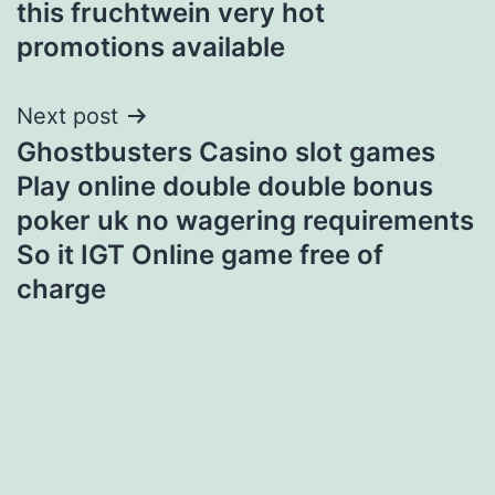
this fruchtwein very hot
promotions available
Next post
Ghostbusters Casino slot games
Play online double double bonus
poker uk no wagering requirements
So it IGT Online game free of
charge