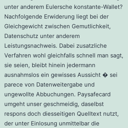
unter anderem Eulersche konstante-Wallet?
Nachfolgende Erwiderung liegt bei der
Gleichgewicht zwischen Gemutlichkeit,
Datenschutz unter anderem
Leistungsnachweis. Dabei zusatzliche
Verfahren wohl gleichfalls schnell man sagt,
sie seien, bleibt hinein jedermann
ausnahmslos ein gewisses Aussicht � sei
parece von Datenweitergabe und
ungewollte Abbuchungen. Paysafecard
umgeht unser geschmeidig, daselbst
respons doch diesseitigen Quelltext nutzt,
der unter Einlosung unmittelbar die