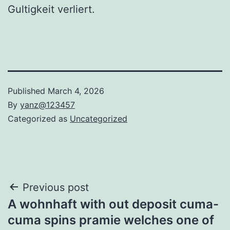
Gultigkeit verliert.
Published
March 4, 2026
By
yanz@123457
Categorized as
Uncategorized
Post
Previous post
A wohnhaft with out deposit cuma-
navigation
cuma spins pramie welches one of