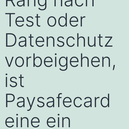
Test oder
Datenschutz
vorbeigehen,
ist
Paysafecard
eine ein