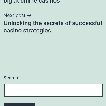
big at online casinos
Next post
Unlocking the secrets of successful
casino strategies
Search…