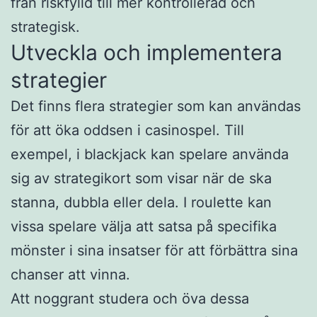
från riskfylld till mer kontrollerad och
strategisk.
Utveckla och implementera
strategier
Det finns flera strategier som kan användas
för att öka oddsen i casinospel. Till
exempel, i blackjack kan spelare använda
sig av strategikort som visar när de ska
stanna, dubbla eller dela. I roulette kan
vissa spelare välja att satsa på specifika
mönster i sina insatser för att förbättra sina
chanser att vinna.
Att noggrant studera och öva dessa