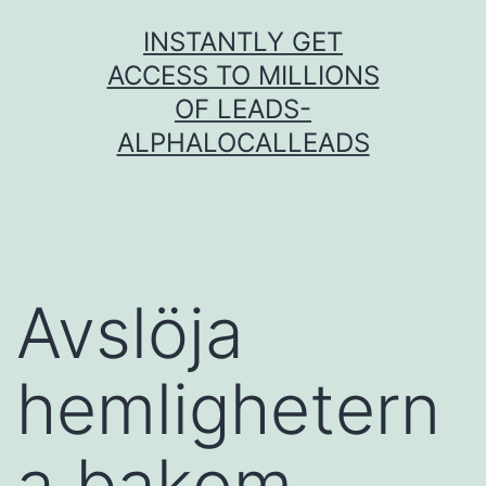
Skip
INSTANTLY GET
to
ACCESS TO MILLIONS
content
OF LEADS-
ALPHALOCALLEADS
Avslöja
hemlighetern
a bakom