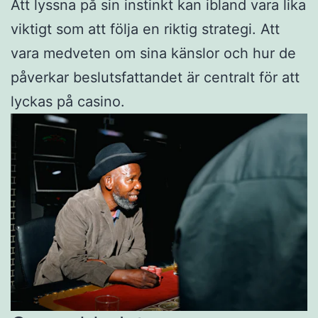
Att lyssna på sin instinkt kan ibland vara lika
viktigt som att följa en riktig strategi. Att
vara medveten om sina känslor och hur de
påverkar beslutsfattandet är centralt för att
lyckas på casino.