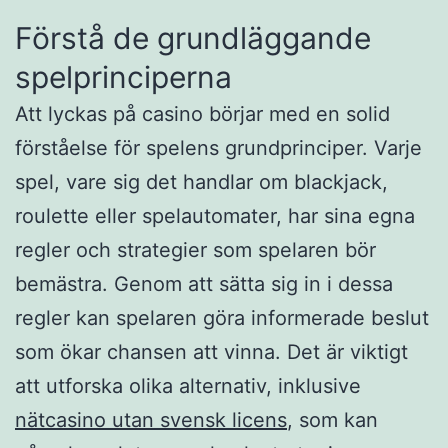
Förstå de grundläggande
spelprinciperna
Att lyckas på casino börjar med en solid
förståelse för spelens grundprinciper. Varje
spel, vare sig det handlar om blackjack,
roulette eller spelautomater, har sina egna
regler och strategier som spelaren bör
bemästra. Genom att sätta sig in i dessa
regler kan spelaren göra informerade beslut
som ökar chansen att vinna. Det är viktigt
att utforska olika alternativ, inklusive
nätcasino utan svensk licens
, som kan