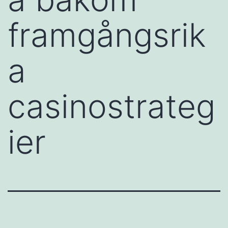
framgångsrik
a
casinostrateg
ier