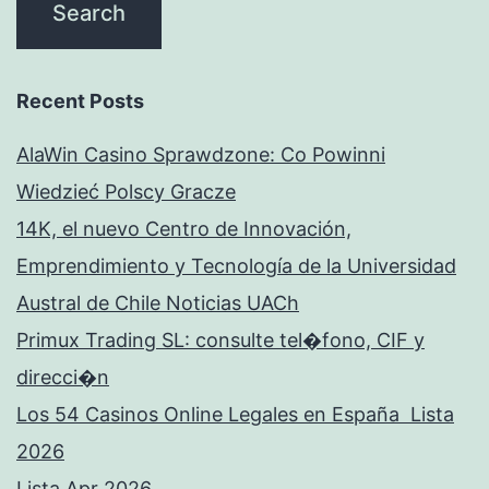
Recent Posts
AlaWin Casino Sprawdzone: Co Powinni
Wiedzieć Polscy Gracze
14K, el nuevo Centro de Innovación,
Emprendimiento y Tecnología de la Universidad
Austral de Chile Noticias UACh
Primux Trading SL: consulte tel�fono, CIF y
direcci�n
Los 54 Casinos Online Legales en España ️ Lista
2026
Lista Apr 2026