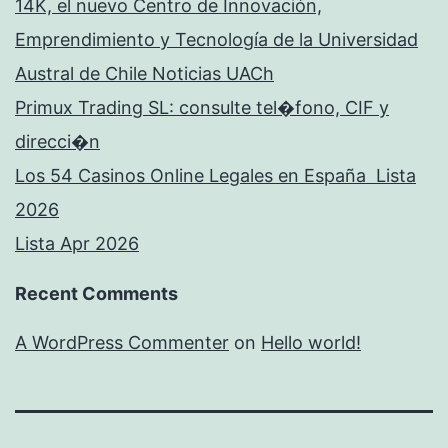
14K, el nuevo Centro de Innovación,
Emprendimiento y Tecnología de la Universidad
Austral de Chile Noticias UACh
Primux Trading SL: consulte tel�fono, CIF y
direcci�n
Los 54 Casinos Online Legales en España ️ Lista
2026
Lista Apr 2026
Recent Comments
A WordPress Commenter
on
Hello world!