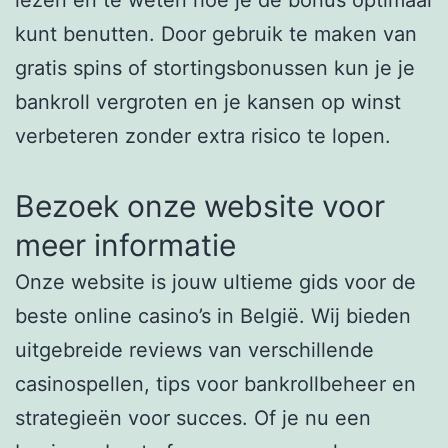
lezen en te weten hoe je de bonus optimaal
kunt benutten. Door gebruik te maken van
gratis spins of stortingsbonussen kun je je
bankroll vergroten en je kansen op winst
verbeteren zonder extra risico te lopen.
Bezoek onze website voor
meer informatie
Onze website is jouw ultieme gids voor de
beste online casino’s in België. Wij bieden
uitgebreide reviews van verschillende
casinospellen, tips voor bankrollbeheer en
strategieën voor succes. Of je nu een