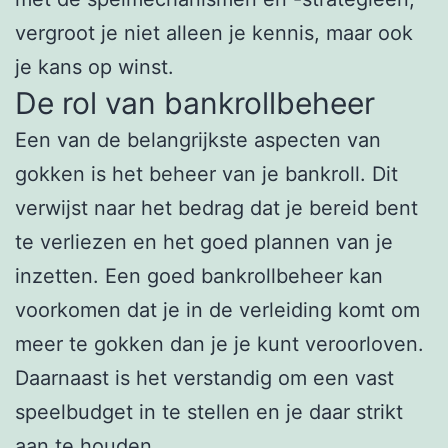
vergroot je niet alleen je kennis, maar ook
je kans op winst.
De rol van bankrollbeheer
Een van de belangrijkste aspecten van
gokken is het beheer van je bankroll. Dit
verwijst naar het bedrag dat je bereid bent
te verliezen en het goed plannen van je
inzetten. Een goed bankrollbeheer kan
voorkomen dat je in de verleiding komt om
meer te gokken dan je je kunt veroorloven.
Daarnaast is het verstandig om een vast
speelbudget in te stellen en je daar strikt
aan te houden.