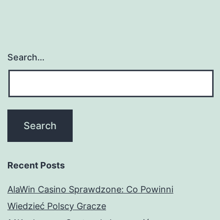
Search…
Recent Posts
AlaWin Casino Sprawdzone: Co Powinni
Wiedzieć Polscy Gracze