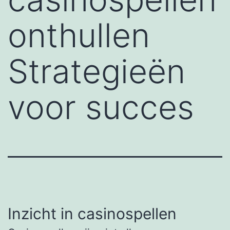
onthullen
Strategieën
voor succes
Inzicht in casinospellen