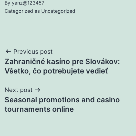
By
yanz@123457
Categorized as
Uncategorized
Post
Previous post
Zahraničné kasíno pre Slovákov:
navigation
Všetko, čo potrebujete vedieť
Next post
Seasonal promotions and casino
tournaments online