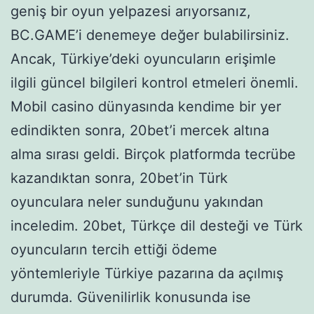
geniş bir oyun yelpazesi arıyorsanız,
BC.GAME’i denemeye değer bulabilirsiniz.
Ancak, Türkiye’deki oyuncuların erişimle
ilgili güncel bilgileri kontrol etmeleri önemli.
Mobil casino dünyasında kendime bir yer
edindikten sonra, 20bet’i mercek altına
alma sırası geldi. Birçok platformda tecrübe
kazandıktan sonra, 20bet’in Türk
oyunculara neler sunduğunu yakından
inceledim. 20bet, Türkçe dil desteği ve Türk
oyuncuların tercih ettiği ödeme
yöntemleriyle Türkiye pazarına da açılmış
durumda. Güvenilirlik konusunda ise