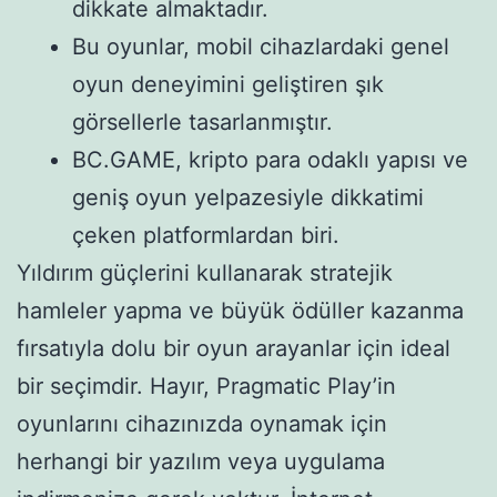
dikkate almaktadır.
Bu oyunlar, mobil cihazlardaki genel
oyun deneyimini geliştiren şık
görsellerle tasarlanmıştır.
BC.GAME, kripto para odaklı yapısı ve
geniş oyun yelpazesiyle dikkatimi
çeken platformlardan biri.
Yıldırım güçlerini kullanarak stratejik
hamleler yapma ve büyük ödüller kazanma
fırsatıyla dolu bir oyun arayanlar için ideal
bir seçimdir. Hayır, Pragmatic Play’in
oyunlarını cihazınızda oynamak için
herhangi bir yazılım veya uygulama