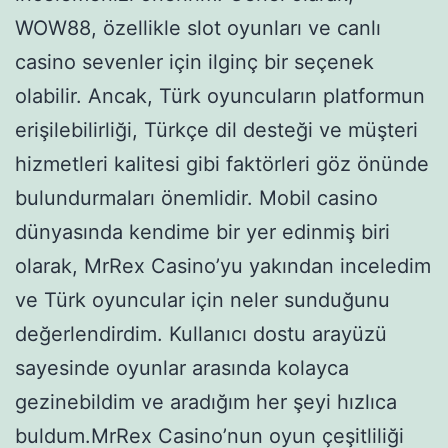
WOW88, özellikle slot oyunları ve canlı
casino sevenler için ilginç bir seçenek
olabilir. Ancak, Türk oyuncuların platformun
erişilebilirliği, Türkçe dil desteği ve müşteri
hizmetleri kalitesi gibi faktörleri göz önünde
bulundurmaları önemlidir. Mobil casino
dünyasında kendime bir yer edinmiş biri
olarak, MrRex Casino’yu yakından inceledim
ve Türk oyuncular için neler sunduğunu
değerlendirdim. Kullanıcı dostu arayüzü
sayesinde oyunlar arasında kolayca
gezinebildim ve aradığım her şeyi hızlıca
buldum.MrRex Casino’nun oyun çeşitliliği