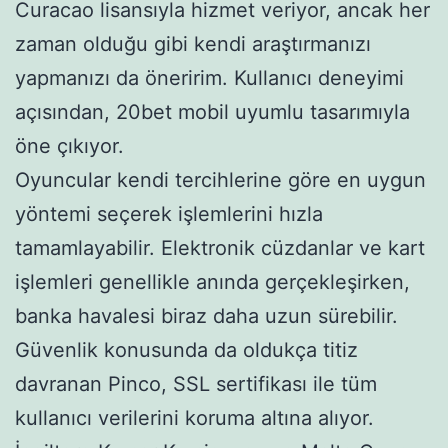
Curacao lisansıyla hizmet veriyor, ancak her
zaman olduğu gibi kendi araştırmanızı
yapmanızı da öneririm. Kullanıcı deneyimi
açısından, 20bet mobil uyumlu tasarımıyla
öne çıkıyor.
Oyuncular kendi tercihlerine göre en uygun
yöntemi seçerek işlemlerini hızla
tamamlayabilir. Elektronik cüzdanlar ve kart
işlemleri genellikle anında gerçekleşirken,
banka havalesi biraz daha uzun sürebilir.
Güvenlik konusunda da oldukça titiz
davranan Pinсo, SSL sertifikası ile tüm
kullanıcı verilerini koruma altına alıyor.