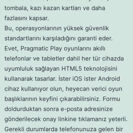
tombala, kazı kazan kartları ve daha
fazlasını kapsar.
Bu, operasyonlarının yüksek güvenlik
standartlarını karşıladığını garanti eder.
Evet, Pragmatic Play oyunlarını akıllı
telefonlar ve tabletler dahil her tür cihazda
uyumluluk sağlayan HTML5 teknolojisini
kullanarak tasarlar. İster iOS ister Android
cihaz kullanıyor olun, heyecan verici oyun
başlıklarının keyfini çıkarabilirsiniz. Formu
doldurduktan sonra e-posta adresinize
gönderilecek onay linkine tıklamanız yeterli.
Gerekli durumlarda telefonunuza gelen bir