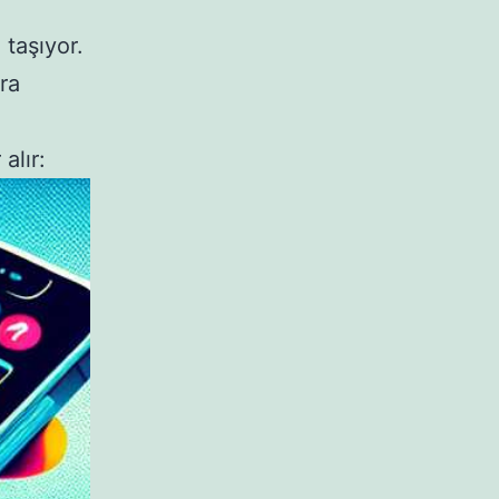
 taşıyor.
ra
alır: