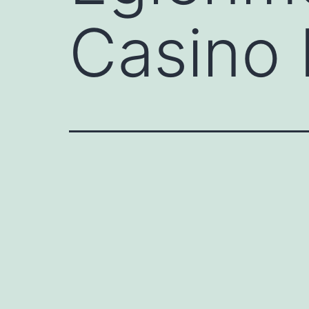
Casino 