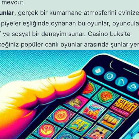
 mevcut.
unlar
, gerçek bir kumarhane atmosferini evinize
upiyeler eşliğinde oynanan bu oyunlar, oyuncula
if ve sosyal bir deneyim sunar. Casino Luks’te
ceğiniz popüler canlı oyunlar arasında şunlar yer 