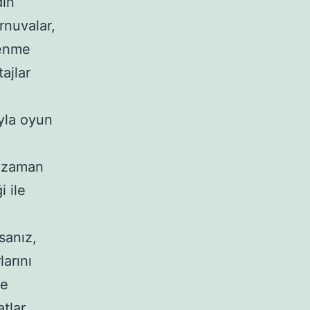
din
rnuvalar,
lenme
ajlar
ıyla oyun
er zaman
i ile
sanız,
larını
de
atlar