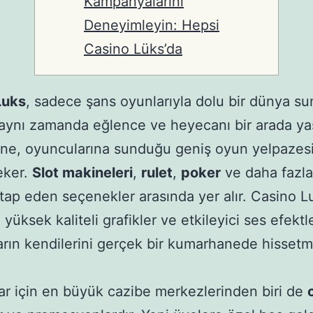
Kampanyalarını
Deneyimleyin: Hepsi
Casino Lüks’da
Luks
, sadece şans oyunlarıyla dolu bir dünya s
aynı zamanda eğlence ve heyecanı bir arada yaş
ne, oyuncularına sunduğu geniş oyun yelpazesi
eker.
Slot makineleri
,
rulet
,
poker
ve daha fazla
tap eden seçenekler arasında yer alır. Casino L
üksek kaliteli grafikler ve etkileyici ses efektle
rın kendilerini gerçek bir kumarhanede hissetm
r için en büyük cazibe merkezlerinden biri de