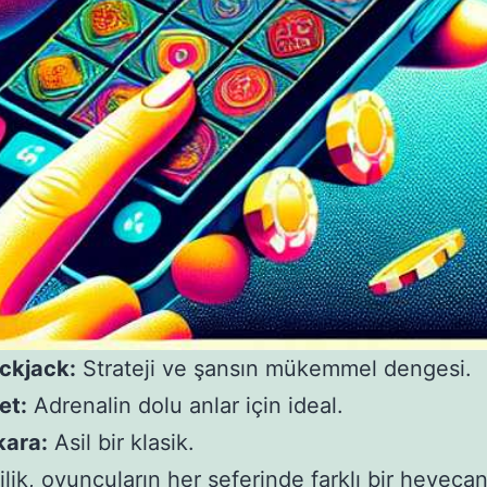
ckjack:
Strateji ve şansın mükemmel dengesi.
et:
Adrenalin dolu anlar için ideal.
kara:
Asil bir klasik.
ilik, oyuncuların her seferinde farklı bir heyeca