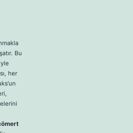
unmakla
atır. Bu
yle
sı, her
uks’un
ri,
elerini
cömert