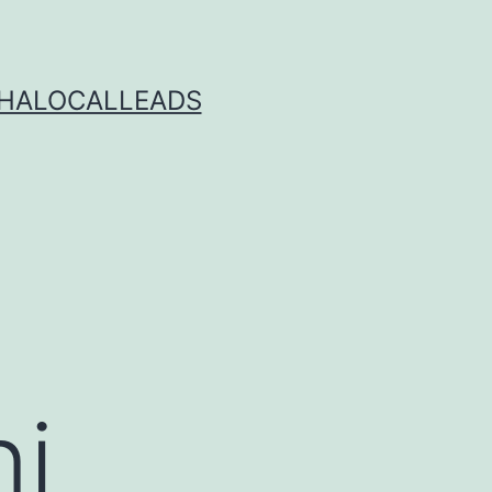
LPHALOCALLEADS
ni