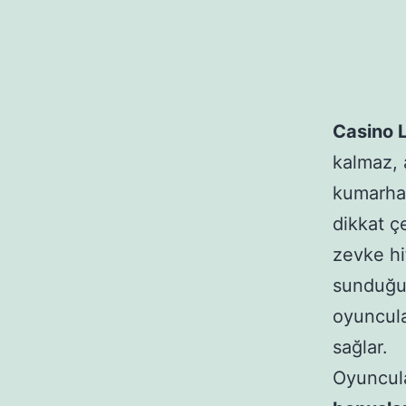
Casino 
kalmaz, 
kumarha
dikkat ç
zevke hi
sunduğu y
oyuncula
sağlar.
Oyuncula