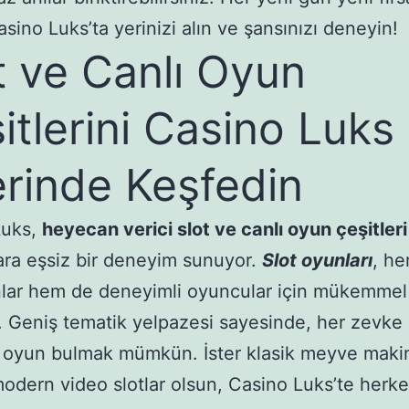
sino Luks’ta yerinizi alın ve şansınızı deneyin!
t ve Canlı Oyun
itlerini Casino Luks
rinde Keşfedin
Luks,
heyecan verici slot ve canlı oyun çeşitleri
ra eşsiz bir deneyim sunuyor.
Slot oyunları
, he
lar hem de deneyimli oyuncular için mükemmel 
. Geniş tematik yelpazesi sayesinde, her zevke 
 oyun bulmak mümkün. İster klasik meyve makin
modern video slotlar olsun, Casino Luks’te herkes