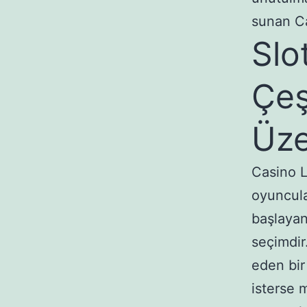
sunan Ca
Slo
Çeş
Üze
Casino 
oyuncula
başlayan
seçimdir
eden bir
isterse 