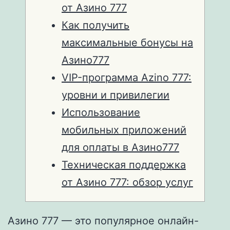
от Азино 777
Как получить
максимальные бонусы на
Азино777
VIP-программа Azino 777:
уровни и привилегии
Использование
мобильных приложений
для оплаты в Азино777
Техническая поддержка
от Азино 777: обзор услуг
Азино 777 — это популярное онлайн-