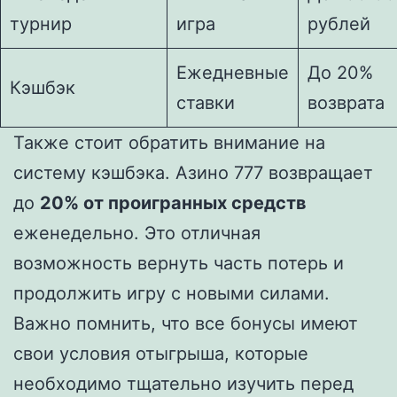
турнир
игра
рублей
Ежедневные
До 20%
Кэшбэк
ставки
возврата
Также стоит обратить внимание на
систему кэшбэка. Азино 777 возвращает
до
20% от проигранных средств
еженедельно. Это отличная
возможность вернуть часть потерь и
продолжить игру с новыми силами.
Важно помнить, что все бонусы имеют
свои условия отыгрыша, которые
необходимо тщательно изучить перед