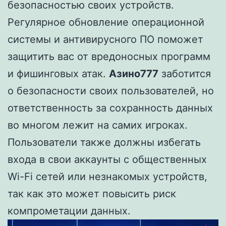
безопасностью своих устройств.
Регулярное обновление операционной
системы и антивирусного ПО поможет
защитить вас от вредоносных программ
и фишинговых атак.
Азино777
заботится
о безопасности своих пользователей, но
ответственность за сохранность данных
во многом лежит на самих игроках.
Пользователи также должны избегать
входа в свои аккаунты с общественных
Wi-Fi сетей или незнакомых устройств,
так как это может повысить риск
компрометации данных.