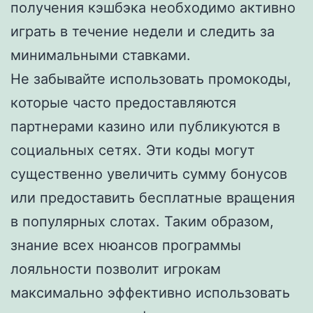
получения кэшбэка необходимо активно
играть в течение недели и следить за
минимальными ставками.
Не забывайте использовать промокоды,
которые часто предоставляются
партнерами казино или публикуются в
социальных сетях. Эти коды могут
существенно увеличить сумму бонусов
или предоставить бесплатные вращения
в популярных слотах. Таким образом,
знание всех нюансов программы
лояльности позволит игрокам
максимально эффективно использовать