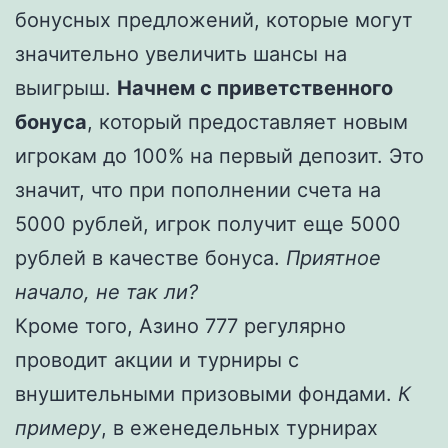
бонусных предложений, которые могут
значительно увеличить шансы на
выигрыш.
Начнем с приветственного
бонуса
, который предоставляет новым
игрокам до 100% на первый депозит. Это
значит, что при пополнении счета на
5000 рублей, игрок получит еще 5000
рублей в качестве бонуса.
Приятное
начало, не так ли?
Кроме того, Азино 777 регулярно
проводит акции и турниры с
внушительными призовыми фондами.
К
примеру
, в еженедельных турнирах