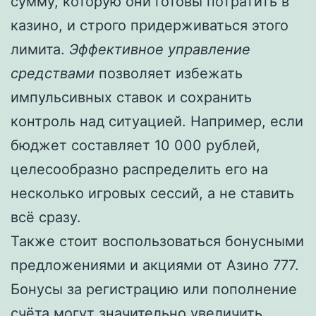
сумму, которую они готовы потратить в
казино, и строго придерживаться этого
лимита.
Эффективное управление
средствами
позволяет избежать
импульсивных ставок и сохранить
контроль над ситуацией. Например, если
бюджет составляет 10 000 рублей,
целесообразно распределить его на
несколько игровых сессий, а не ставить
всё сразу.
Также стоит воспользоваться бонусными
предложениями и акциями от Азино 777.
Бонусы за регистрацию или пополнение
счёта могут значительно увеличить