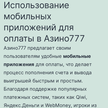
Использование
мобильных
приложений для
оплаты в Азино777
Азино777 предлагает своим
пользователям удобные
мобильные
приложения
для оплаты, что делает
процесс пополнения счета и вывода
выигрышей быстрым и простым.
Благодаря поддержке популярных
платежных систем, таких как Qiwi,
Яндекс.Деньги и WebMoney, игроки из