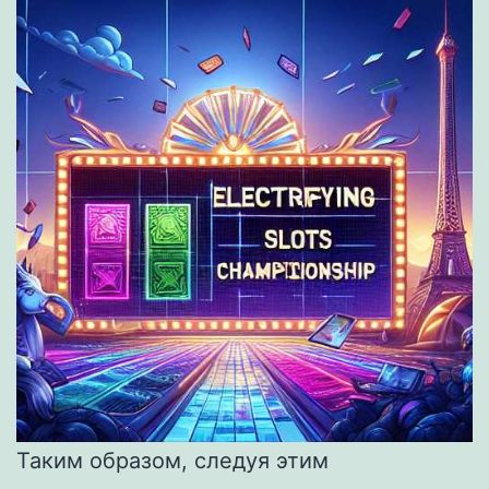
Таким образом, следуя этим