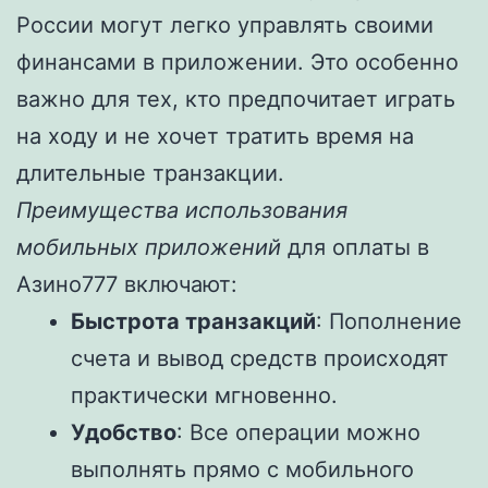
России могут легко управлять своими
финансами в приложении. Это особенно
важно для тех, кто предпочитает играть
на ходу и не хочет тратить время на
длительные транзакции.
Преимущества использования
мобильных приложений
для оплаты в
Азино777 включают:
Быстрота транзакций
: Пополнение
счета и вывод средств происходят
практически мгновенно.
Удобство
: Все операции можно
выполнять прямо с мобильного