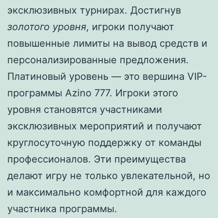
эксклюзивных турнирах. Достигнув
золотого уровня
, игроки получают
повышенные лимиты на вывод средств и
персонализированные предложения.
Платиновый уровень — это вершина VIP-
программы Azino 777. Игроки этого
уровня становятся участниками
эксклюзивных мероприятий и получают
круглосуточную поддержку от команды
профессионалов. Эти преимущества
делают игру не только увлекательной, но
и максимально комфортной для каждого
участника программы.