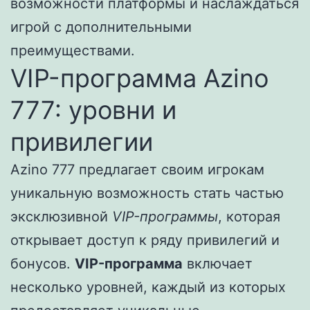
возможности платформы и наслаждаться
игрой с дополнительными
преимуществами.
VIP-программа Azino
777: уровни и
привилегии
Azino 777 предлагает своим игрокам
уникальную возможность стать частью
эксклюзивной
VIP-программы
, которая
открывает доступ к ряду привилегий и
бонусов.
VIP-программа
включает
несколько уровней, каждый из которых