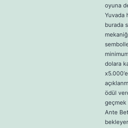
oyuna de
Yuvada h
burada s
mekaniği 
sembolle
minimum
dolara k
x5.000’e
açıklanm
ödül ver
geçmek i
Ante Bet
bekleyer