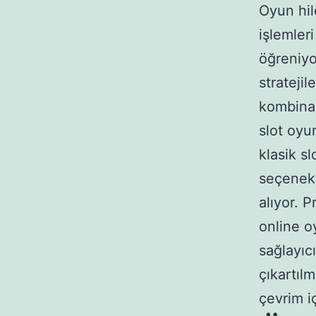
Oyun hil
işlemler
öğreniyo
stratejil
kombinas
slot oyun
klasik s
seçenekl
alıyor. 
online o
sağlayıc
çıkartıl
çevrim i