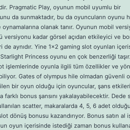
ir. Pragmatic Play, oyunun mobil uyumlu bir
unu da sunmaktadır, bu da oyuncuların oyunu 
e oynamalarına olanak tanır. Oyunun mobil versi
 versiyonu kadar görsel açıdan etkileyici ve b
ri de aynıdır. Yine 1×2 gaming slot oyunları içer
Starlight Princess oyunu en çok benzerliği taşır
t işlemlerinde oyunla ilgili tüm özellikler ve yö
abiliyor. Gates of olympus hile olmadan güvenli o
len bir oyun olduğu için oyuncular, şans etkileri
a farklı bonus şansını yakalayabilecektir. Dede
ullanılan scatter, makaralarda 4, 5, 6 adet oldu
lot dönüş bonusu kazandırıyor. Bonus satın al iş
n oyun içerisinde istediği zaman bonus kullan