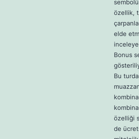
sembolü 
özellik, 
çarpanla
elde etm
inceleyen
Bonus se
gösterili
Bu turda
muazzam 
kombinas
kombinas
özelliği
de ücrets