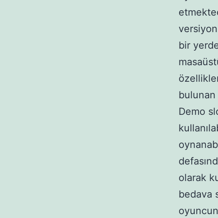
etmekted
versiyon
bir yerd
masaüstü
özellikle
bulunan 
Demo slo
kullanıl
oynanabi
defasınd
olarak k
bedava s
oyuncunu