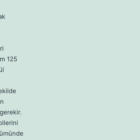
ak
ri
um 125
ül
ekilde
en
gerekir.
llerini
ölümünde