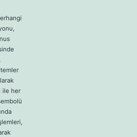
herhangi
yonu,
onus
isinde
.
ntemler
larak
 ile her
 sembolü
ğunda
lemleri,
arak