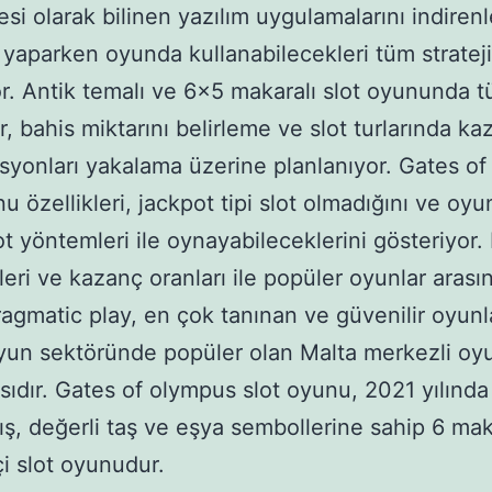
esi olarak bilinen yazılım uygulamalarını indirenl
i yaparken oyunda kullanabilecekleri tüm strateji
r. Antik temalı ve 6×5 makaralı slot oyununda 
er, bahis miktarını belirleme ve slot turlarında k
yonları yakalama üzerine planlanıyor. Gates o
u özellikleri, jackpot tipi slot olmadığını ve oyu
lot yöntemleri ile oynayabileceklerini gösteriyor
eri ve kazanç oranları ile popüler oyunlar arası
Pragmatic play, en çok tanınan ve güvenilir oyunla
yun sektöründe popüler olan Malta merkezli oy
ısıdır. Gates of olympus slot oyunu, 2021 yılında
mış, değerli taş ve eşya sembollerine sahip 6 mak
çi slot oyunudur.