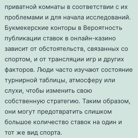
приватной комнаты в соответствии с их
проблемами и для начала исследований.
Букмекерские конторы в
Вероятность
публикации ставок в онлайн-казино
зависит от обстоятельств, связанных со
спортом, и от трансляции игр и других
факторов. Люди часто изучают состояние
турнирной таблицы, атмосферу или
слухи, чтобы изменить свою
собственную стратегию. Таким образом,
они могут предотвратить слишком
большое количество ставок на один и
тот же вид спорта.