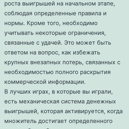
роста выигрышей на начальном этапе,
соблюдая определенные правила и
нормы. Кроме того, необходимо
учитывать некоторые ограничения,
связанные с удачей. Это может быть
ответом на вопрос, как избежать
крупных внезапных потерь, связанных с
необходимостью полного раскрытия
коммерческой информации.
В лучших играх, в которые вы играли,
есть механическая система денежных
выигрышей, которая активируется, когда
множитель достигает определенного