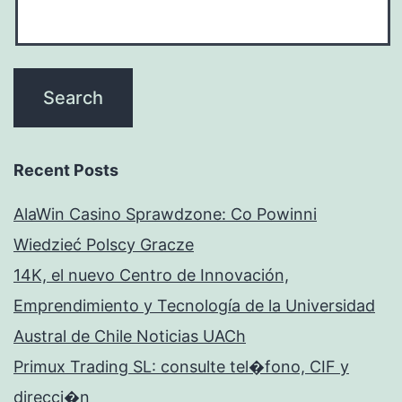
Recent Posts
AlaWin Casino Sprawdzone: Co Powinni
Wiedzieć Polscy Gracze
14K, el nuevo Centro de Innovación,
Emprendimiento y Tecnología de la Universidad
Austral de Chile Noticias UACh
Primux Trading SL: consulte tel�fono, CIF y
direcci�n