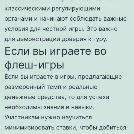
классическими регулирующими
органами и начинают соблюдать важные
условия для честной игры. Это важно
для демонстрации доверия к гуру.
Если вы играете во
флеш-игры
Если вы играете в игры, предлагающие
размеренный темп и реальные
денежные средства, то для успеха
необходимы знания и навыки.
Участникам нужно научиться
минимизировать ставки, чтобы добиться