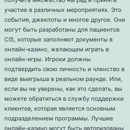
участие в различных мероприятиях. Это
события, джекпоты и многое другое. Они
могут быть разработаны для пациентов
CIS, которые заполняют документы в
онлайн-казино, желающем играть в
онлайн-игры. Игроки должны
подтвердить свою личность и членство в
виде выигрыша в реальном раунде. Или,
если вы не уверены, как это сделать, вы
можете обратиться в службу поддержки
клиентов, которая является основным
подразделением программы. Лучшие
онлайн-казино могут быть авторизованы