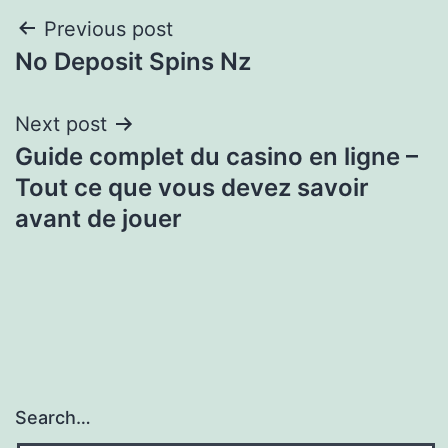
Post
Previous post
No Deposit Spins Nz
navigation
Next post
Guide complet du casino en ligne –
Tout ce que vous devez savoir
avant de jouer
Search…