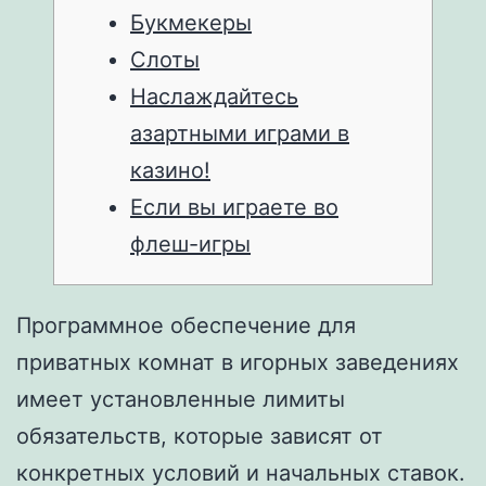
Букмекеры
Слоты
Наслаждайтесь
азартными играми в
казино!
Если вы играете во
флеш-игры
Программное обеспечение для
приватных комнат в игорных заведениях
имеет установленные лимиты
обязательств, которые зависят от
конкретных условий и начальных ставок.