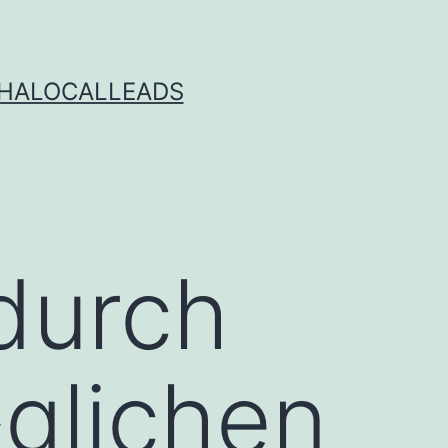
LPHALOCALLEADS
durch
�glichen