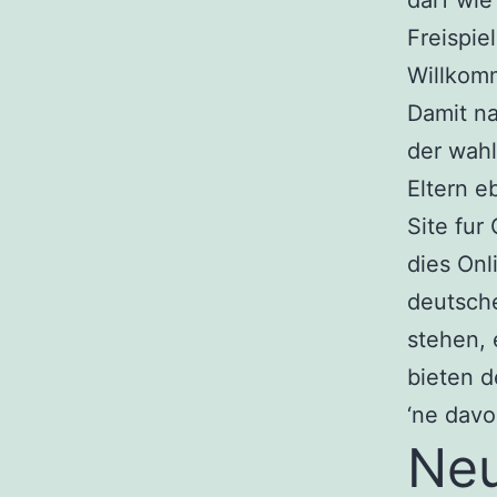
darf wie
Freispie
Willkom
Damit na
der wahl
Eltern e
Site fur
dies Onl
deutsch
stehen, 
bieten d
‘ne davo
Neu