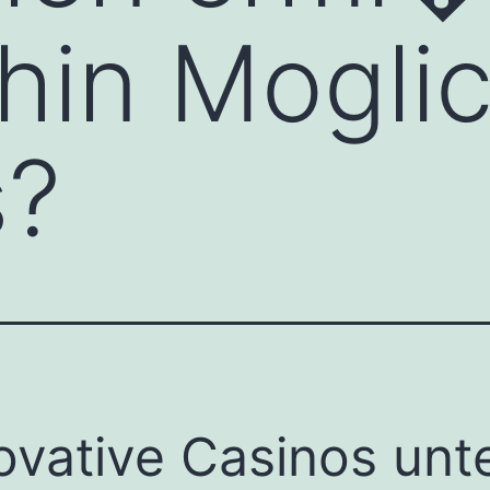
thin Mogli
s?
ovative Casinos unt