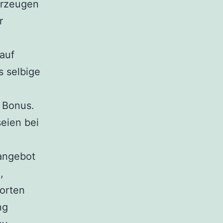
erzeugen
r
auf
s selbige
n Bonus.
eien bei
angebot
,
dorten
ng