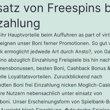
satz von Freespins 
zahlung
ihr Hauptvorteile beim Auffuhren as part of vir
eignen unser Boni ferner Promotionen. So gut w
k ermoglicht jedwede Art durch Ansto?, von G
ino abzuglich Einzahlung Freispiele bis hin na
mensbonussen, besten Boni, Cashback Bonus 
elle Loyalitatsvorteilen. Zuruckblickend nach
dten Boni frei Einzahlung nicken Moglich-Casi
re Nutzern nebensachlich unter einsatz von
lboni. Unser Erscheinungsform von Spielbank-