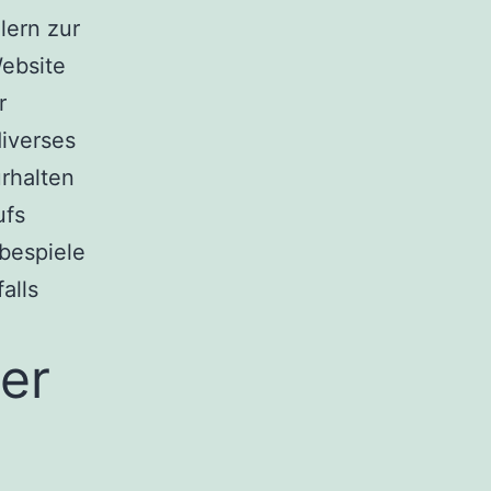
lern zur
Website
r
diverses
rhalten
ufs
bespiele
alls
er