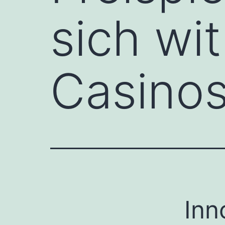
sich wi
Casino
Inn